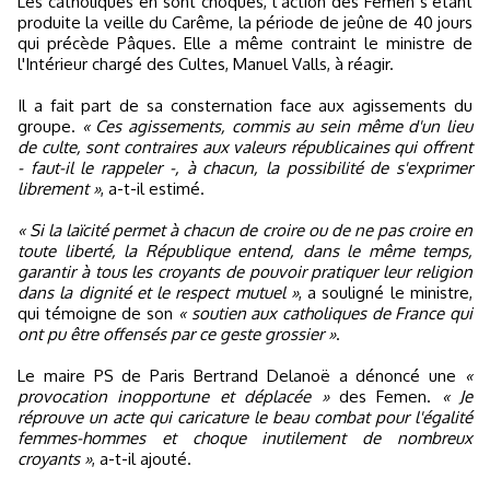
Les catholiques en sont choqués, l’action des Femen s’étant
produite la veille du Carême, la période de jeûne de 40 jours
qui précède Pâques. Elle a même contraint le ministre de
l'Intérieur chargé des Cultes, Manuel Valls, à réagir.
Il a fait part de sa consternation face aux agissements du
groupe.
« Ces agissements, commis au sein même d'un lieu
de culte, sont contraires aux valeurs républicaines qui offrent
- faut-il le rappeler -, à chacun, la possibilité de s'exprimer
librement »
, a-t-il estimé.
« Si la laïcité permet à chacun de croire ou de ne pas croire en
toute liberté, la République entend, dans le même temps,
garantir à tous les croyants de pouvoir pratiquer leur religion
dans la dignité et le respect mutuel »
, a souligné le ministre,
qui témoigne de son
« soutien aux catholiques de France qui
ont pu être offensés par ce geste grossier »
.
Le maire PS de Paris Bertrand Delanoë a dénoncé une
«
provocation inopportune et déplacée »
des Femen.
« Je
réprouve un acte qui caricature le beau combat pour l'égalité
femmes-hommes et choque inutilement de nombreux
croyants »
, a-t-il ajouté.