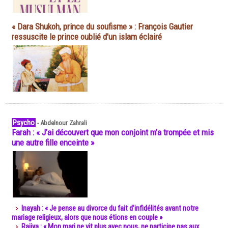
« Dara Shukoh, prince du soufisme » : François Gautier
ressuscite le prince oublié d'un islam éclairé
Psycho
-
Abdelnour Zahrali
Farah : « J’ai découvert que mon conjoint m’a trompée et mis
une autre fille enceinte »
Inayah : « Je pense au divorce du fait d’infidélités avant notre
mariage religieux, alors que nous étions en couple »
Rajiya : « Mon mari ne vit plus avec nous, ne participe pas aux