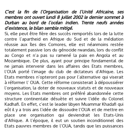
C’est la fin de l’Organisation de l’Unité Africaine, ses
membres ont ouvert lundi 8 juillet 2002 le dernier sommet à
Durban au bord de l’océan indien. Trente neufs années
d’existence, le bilan semble mitigé.
Si, elle peut être fière des succès remportés lors de la lutte
contre l’apartheid en Afrique du Sud et de la médiation
réussie aux îles des Comores, elle est néanmoins restée
totalement passive lors du génocide rwandais, lors du conflit
au Congo et n’a pas su ramené la paix en Angola et au
Mozambique. De plus, ayant pour principe fondamental de
ne jamais intervenir dans les affaires des Etats membres,
l’OUA porté l’image du club de dictateurs d’Afrique. Les
Etats membres n’opteront pas pour l’alternative qui viserait
à réformer l’ OUA. Cette réforme consisterait à dépoussiérer
l’organisation, la doter de nouveaux statuts et de nouveaux
moyens. Les Etats membres ont préféré abandonnée cette
structure continentale désuète et suivre l’idée du Colonel
Kadhafi. En effet, c’est le leader libyen Muammar Khadafi qui
eût il y a trois ans l’idée de dissoudre l’OUA et de mettre en
place une organisation qui deviendrait les Etats-Unis
d’Afrique. A l’époque, il eut un soutien inconditionnel des
Etats pauvres membres de l’OUA, tandis que les puissances