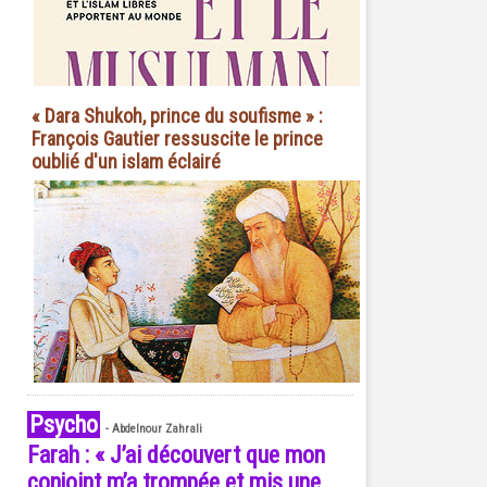
« Dara Shukoh, prince du soufisme » :
François Gautier ressuscite le prince
oublié d'un islam éclairé
Psycho
-
Abdelnour Zahrali
Farah : « J’ai découvert que mon
conjoint m’a trompée et mis une