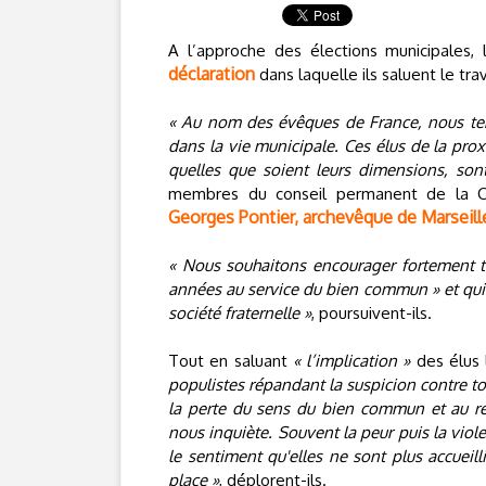
A l’approche des élections municipales,
déclaration
dans laquelle ils saluent le tra
« Au nom des évêques de France, nous t
dans la vie municipale. Ces élus de la pro
quelles que soient leurs dimensions, so
membres du conseil permanent de la 
Georges Pontier, archevêque de Marseill
« Nous souhaitons encourager fortement t
années au service du bien commun » et qui « 
société fraternelle »
, poursuivent-ils.
Tout en saluant
« l’implication »
des élus 
populistes répandant la suspicion contre to
la perte du sens du bien commun et au rejet
nous inquiète. Souvent la peur puis la vio
le sentiment qu'elles ne sont plus accueill
place »
, déplorent-ils.