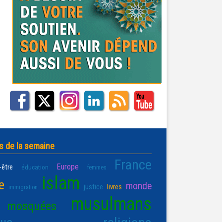
s de la semaine
France
Europe
-être
éducation
femmes
islam
e
monde
justice
livres
immigration
musulmans
mosquées