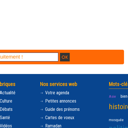
briques
Nos services web
Mots-clé
Actualité
Votre agenda
bien
Asie
Culture
Petites annonces
histoir
Débats
Guide des prénoms
Santé
Cartes de voeux
mosquée
Vidéos
Ramadan