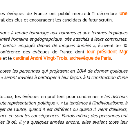
une
 les évêques de France ont publié mercredi 11 décembre
vail des élus et encouragent les candidats du futur scrutin.
enons à rendre hommage aux hommes et aux femmes impliqués
ximité humaine et géographique, très attachés à leurs communes,
nt parfois engagés depuis de longues années »
, écrivent les 10
leur président Mgr
Conférence des évêques de France dont
e
cardinal André Vingt-Trois, archevêque de Paris
et le
.
outes les personnes qui projettent en 2014 de donner quelques
seront invitées à participer à leur façon, à la construction d'une
locaux, les évêques en profitent pour condamner
« les discours
ute représentation politique »
.
« La tendance à l'individualisme, à
 de l'autre, quand il est différent ou quand il vient d'ailleurs,
lence en sont les conséquences. Parfois même, des personnes ont
ies là où, il y a quelques années encore, elles avaient toute leur