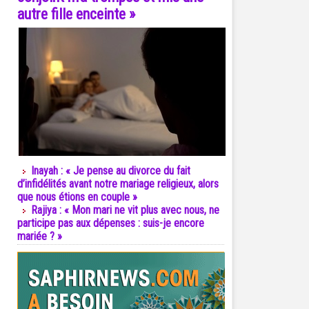
autre fille enceinte »
Inayah : « Je pense au divorce du fait
d’infidélités avant notre mariage religieux, alors
que nous étions en couple »
Rajiya : « Mon mari ne vit plus avec nous, ne
participe pas aux dépenses : suis-je encore
mariée ? »