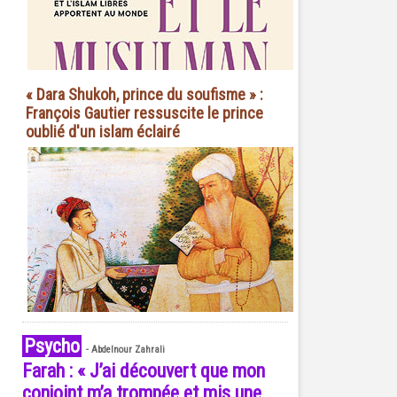
« Dara Shukoh, prince du soufisme » :
François Gautier ressuscite le prince
oublié d'un islam éclairé
Psycho
-
Abdelnour Zahrali
Farah : « J’ai découvert que mon
conjoint m’a trompée et mis une