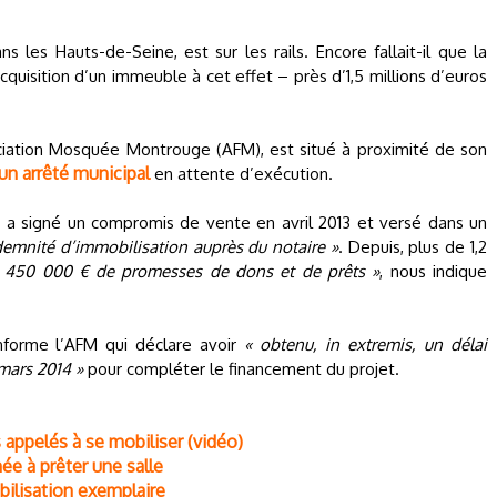
s les Hauts-de-Seine, est sur les rails. Encore fallait-il que la
quisition d’un immeuble à cet effet – près d’1,5 millions d’euros
ciation Mosquée Montrouge (AFM), est situé à proximité de son
un arrêté municipal
en attente d’exécution.
FM a signé un compromis de vente en avril 2013 et versé dans un
indemnité d’immobilisation auprès du notaire »
. Depuis, plus de 1,2
 450 000 € de promesses de dons et de prêts »
, nous indique
informe l’AFM qui déclare avoir
« obtenu, in extremis, un délai
 mars 2014 »
pour compléter le financement du projet.
ppelés à se mobiliser (vidéo)
e à prêter une salle
ilisation exemplaire