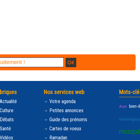
briques
Nos services web
Mots-clé
Actualité
Votre agenda
bien-
Asie
Culture
Petites annonces
Débats
Guide des prénoms
interreligieu
Santé
Cartes de voeux
mosqu
Vidéos
Ramadan