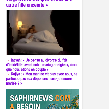
autre fille enceinte »
Inayah : « Je pense au divorce du fait
d’infidélités avant notre mariage religieux, alors
que nous étions en couple »
Rajiya : « Mon mari ne vit plus avec nous, ne
participe pas aux dépenses : suis-je encore
mariée ? »