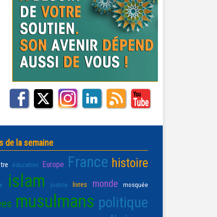
s de la semaine
France
histoire
Europe
être
éducation
islam
monde
livres
x
justice
mosquée
musulmans
politique
ées