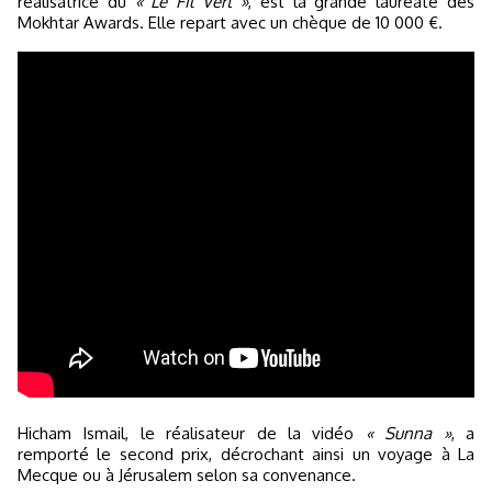
réalisatrice du
« Le Fil Vert »
, est la grande lauréate des
Mokhtar Awards. Elle repart avec un chèque de 10 000 €.
Hicham Ismail, le réalisateur de la vidéo
« Sunna »
, a
remporté le second prix, décrochant ainsi un voyage à La
Mecque ou à Jérusalem selon sa convenance.