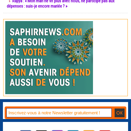
Rajiya : « Mon mari ne vit plus avec nous, ne participe pas aux
dépenses : suis-je encore mariée ? »