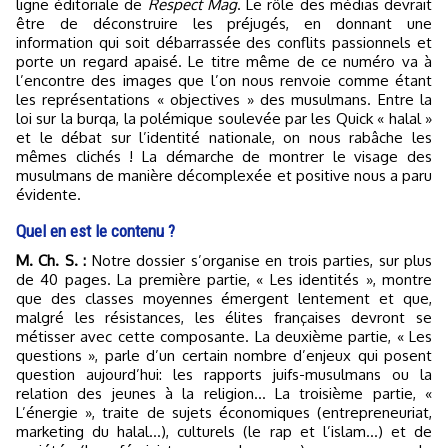
ligne éditoriale de
Respect Mag
. Le rôle des médias devrait
être de déconstruire les préjugés, en donnant une
information qui soit débarrassée des conflits passionnels et
porte un regard apaisé. Le titre même de ce numéro va à
l’encontre des images que l’on nous renvoie comme étant
les représentations « objectives » des musulmans. Entre la
loi sur la burqa, la polémique soulevée par les Quick « halal »
et le débat sur l’identité nationale, on nous rabâche les
mêmes clichés ! La démarche de montrer le visage des
musulmans de manière décomplexée et positive nous a paru
évidente.
Quel en est le contenu ?
M. Ch. S. :
Notre dossier s’organise en trois parties, sur plus
de 40 pages. La première partie, « Les identités », montre
que des classes moyennes émergent lentement et que,
malgré les résistances, les élites françaises devront se
métisser avec cette composante. La deuxième partie, « Les
questions », parle d’un certain nombre d’enjeux qui posent
question aujourd’hui: les rapports juifs-musulmans ou la
relation des jeunes à la religion… La troisième partie, «
L’énergie », traite de sujets économiques (entrepreneuriat,
marketing du halal…), culturels (le rap et l’islam…) et de