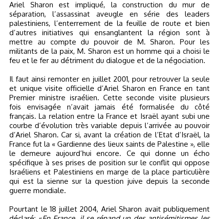
Ariel Sharon est impliqué, la construction du mur de
séparation, l’assassinat aveugle en série des leaders
palestiniens, l’enterrement de la feuille de route et bien
d’autres initiatives qui ensanglantent la région sont à
mettre au compte du pouvoir de M. Sharon. Pour les
militants de la paix, M. Sharon est un homme qui a choisi le
feu et le fer au détriment du dialogue et de la négociation.
Il faut ainsi remonter en juillet 2001, pour retrouver la seule
et unique visite officielle d’Ariel Sharon en France en tant
Premier ministre israélien. Cette seconde visite plusieurs
fois envisagée n’avait jamais été formalisée du côté
français. La relation entre la France et Israël ayant subi une
courbe d’évolution très variable depuis l’arrivée au pouvoir
d’Ariel Sharon. Car si, avant la création de l’Etat d’Israël, la
France fut la « Gardienne des lieux saints de Palestine », elle
le demeure aujourd’hui encore. Ce qui donne un écho
spécifique à ses prises de position sur le conflit qui oppose
Israéliens et Palestiniens en marge de la place particulière
qui est la sienne sur la question juive depuis la seconde
guerre mondiale.
Pourtant le 18 juillet 2004,
Ariel Sharon avait publiquement
déclaré: «
En France, il se répand un des antisémitismes les