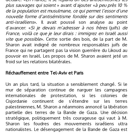
plus sauvages qui soient
» avant d’ajouter «
à peu près 10 %
de la population est musulmane, ce qui permet l’essor d’une
nouvelle forme d’antisémitisme fondée sur des sentiments
anti-israéliens
». Il avait poussé son analyse au point
d’avancer: «
Si je devais m’adresser à nos frères
(juifs)
de
France, voilà ce que je leur dirais : immigrez en Israël aussi
vite que possible
». Cette sortie des bois, de la part de M.
Sharon avait indigné de nombreux responsables juifs de
France qui ne partagent pas la vision guerrière du Likoud au
pouvoir en Israël. Les propos de M. Sharon avaient jeté un
froid sur les relations bilatérales.
Réchauffement entre Tel-Aviv et Paris
Un an plus tard, la situation a sensiblement changé. Si le
mur de séparation continue de narguer les campagnes
internationales de protestation, si les colonies de
Cisjordanie continuent de s’étendre sur les terres
palestiniennes, M. Sharon a néanmoins annoncé la libération
partielle des terres de la Bande de Gaza. Une décision
stratégique, politiquement très courageuse qui vaut à M.
Sharon les foudres des mouvements israéliens ultra
nationalistes. Le désengagement de la Bande de Gaza est