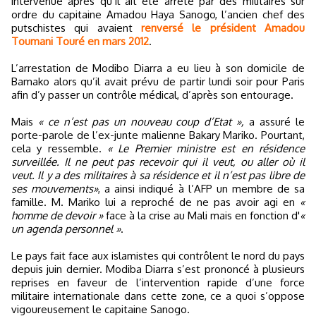
intervenue après qu’il ait été arrêté par des militaires sur
ordre du capitaine Amadou Haya Sanogo, l’ancien chef des
putschistes qui avaient
renversé le président Amadou
Toumani Touré en mars 2012
.
L’arrestation de Modibo Diarra a eu lieu à son domicile de
Bamako alors qu’il avait prévu de partir lundi soir pour Paris
afin d’y passer un contrôle médical, d’après son entourage.
Mais
« ce n’est pas un nouveau coup d’Etat »,
a assuré le
porte-parole de l’ex-junte malienne Bakary Mariko. Pourtant,
cela y ressemble.
« Le Premier ministre est en résidence
surveillée. Il ne peut pas recevoir qui il veut, ou aller où il
veut. Il y a des militaires à sa résidence et il n’est pas libre de
ses mouvements»
, a ainsi indiqué à l’AFP un membre de sa
famille. M. Mariko lui a reproché de ne pas avoir agi en
«
homme de devoir »
face à la crise au Mali mais en fonction d'
«
un agenda personnel »
.
Le pays fait face aux islamistes qui contrôlent le nord du pays
depuis juin dernier. Modiba Diarra s’est prononcé à plusieurs
reprises en faveur de l’intervention rapide d’une force
militaire internationale dans cette zone, ce a quoi s’oppose
vigoureusement le capitaine Sanogo.