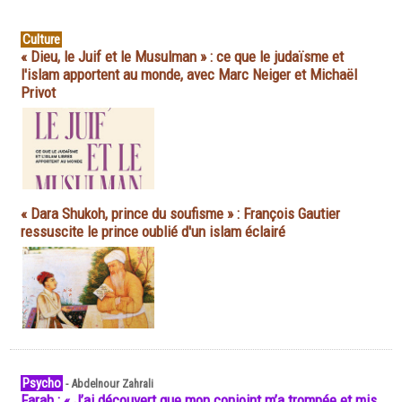
Culture
« Dieu, le Juif et le Musulman » : ce que le judaïsme et
l'islam apportent au monde, avec Marc Neiger et Michaël
Privot
« Dara Shukoh, prince du soufisme » : François Gautier
ressuscite le prince oublié d'un islam éclairé
Psycho
-
Abdelnour Zahrali
Farah : « J’ai découvert que mon conjoint m’a trompée et mis