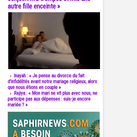
autre fille enceinte »
Inayah : « Je pense au divorce du fait
d’infidélités avant notre mariage religieux, alors
que nous étions en couple »
Rajiya : « Mon mari ne vit plus avec nous, ne
participe pas aux dépenses : suis-je encore
mariée ? »