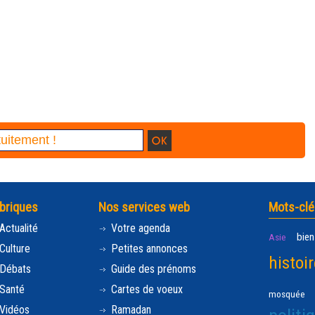
briques
Nos services web
Mots-clé
Actualité
Votre agenda
bien
Asie
Culture
Petites annonces
histoir
Débats
Guide des prénoms
Santé
Cartes de voeux
mosquée
Vidéos
Ramadan