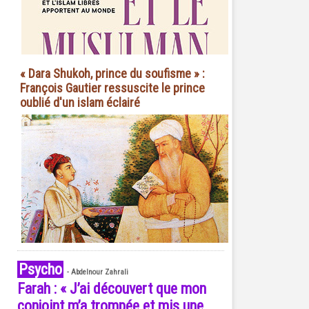
« Dara Shukoh, prince du soufisme » :
François Gautier ressuscite le prince
oublié d'un islam éclairé
Psycho
-
Abdelnour Zahrali
Farah : « J’ai découvert que mon
conjoint m’a trompée et mis une