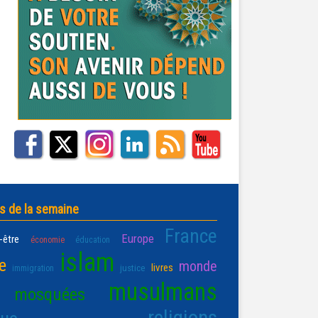
s de la semaine
France
Europe
-être
économie
éducation
islam
e
monde
livres
justice
immigration
musulmans
mosquées