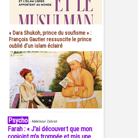
« Dara Shukoh, prince du soufisme » :
François Gautier ressuscite le prince
oublié d'un islam éclairé
Psycho
-
Abdelnour Zahrali
Farah : « J’ai découvert que mon
conjoint m’a trompée et mis une