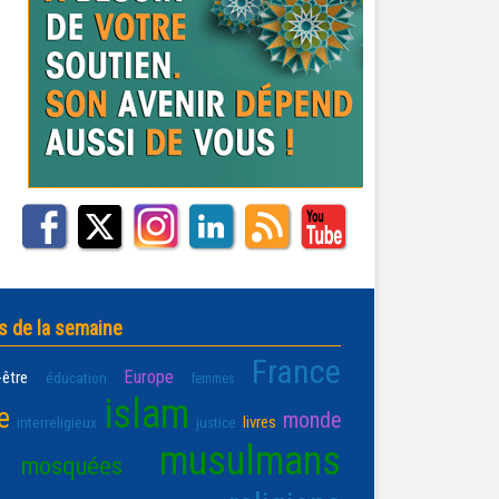
s de la semaine
France
Europe
-être
éducation
femmes
islam
e
monde
livres
interreligieux
justice
musulmans
mosquées