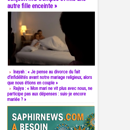
autre fille enceinte »
Inayah : « Je pense au divorce du fait
d’infidélités avant notre mariage religieux, alors
que nous étions en couple »
Rajiya : « Mon mari ne vit plus avec nous, ne
participe pas aux dépenses : suis-je encore
mariée ? »