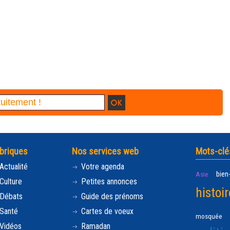
briques
Nos services web
Mots-clé
Actualité
Votre agenda
bien
Asie
Culture
Petites annonces
histoir
Débats
Guide des prénoms
Santé
Cartes de voeux
mosquée
Vidéos
Ramadan