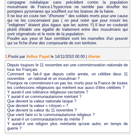
campagne médiatique sans précédent contre la population
musulmane de France.L'hypocrisie ne semble pas étouffer les
pompiers pyromanes qui soufflent sur les braises de la haine.
Il ne leur en coute rien "d'honorer " des soldats morts pour une cause
qui ne les concernaient pas ( on peut noter que pour mourir les
"indigènes" étaient plus égaux que les autres !!).Il leur en couterait
plutöt d'établir une égalité de traitement entre des musulmans qui
sont stigmatisés et le reste de la population.
Poudre aux yeux et faux semblant sont les mamelles d'un pouvoir
qui se fiche d'une des composante de son territoire.
3.
Posté par
Arthur Payet
le 14/11/2010 00:00
|
Alerter
Depuis toujours le 11 novembre est une commémoration nationale de
tous les Français.
Comment se fait-il que depuis cette année, on célèbre deux 11
novembre : un national et un musulman ?
Pourquoi ne commémore-t-on pas les morts pour la France de toutes
les confessions religieuses qui méritent eux aussi d’être célébrés ?
Y aurait-il une tolérance religieuse sectariste ?
Y aurait-il un communautarisme méritant ?
Que devient la valeur nationale laïque ?
Que devient la valeur « citoyen » ?
Que devient la valeur du 11 novembre ?
Que vient faire ici le communautarisme religieux ?
Y aurait-il un communautarisme du mérite ?
Y aurait-il une religion plus méritante qu'une autre, en temps de
guerre ?