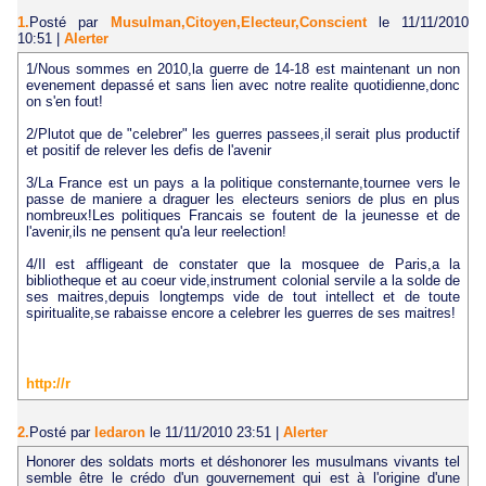
1.
Posté par
Musulman,Citoyen,Electeur,Conscient
le 11/11/2010
10:51
|
Alerter
1/Nous sommes en 2010,la guerre de 14-18 est maintenant un non
evenement depassé et sans lien avec notre realite quotidienne,donc
on s'en fout!
2/Plutot que de "celebrer" les guerres passees,il serait plus productif
et positif de relever les defis de l'avenir
3/La France est un pays a la politique consternante,tournee vers le
passe de maniere a draguer les electeurs seniors de plus en plus
nombreux!Les politiques Francais se foutent de la jeunesse et de
l'avenir,ils ne pensent qu'a leur reelection!
4/Il est affligeant de constater que la mosquee de Paris,a la
bibliotheque et au coeur vide,instrument colonial servile a la solde de
ses maitres,depuis longtemps vide de tout intellect et de toute
spiritualite,se rabaisse encore a celebrer les guerres de ses maitres!
http://r
2.
Posté par
ledaron
le 11/11/2010 23:51
|
Alerter
Honorer des soldats morts et déshonorer les musulmans vivants tel
semble être le crédo d'un gouvernement qui est à l'origine d'une