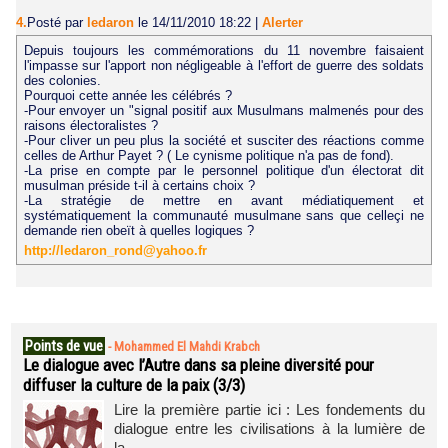
4.
Posté par
ledaron
le 14/11/2010 18:22
|
Alerter
Depuis toujours les commémorations du 11 novembre faisaient
l'impasse sur l'apport non négligeable à l'effort de guerre des soldats
des colonies.
Pourquoi cette année les célébrés ?
-Pour envoyer un "signal positif aux Musulmans malmenés pour des
raisons électoralistes ?
-Pour cliver un peu plus la société et susciter des réactions comme
celles de Arthur Payet ? ( Le cynisme politique n'a pas de fond).
-La prise en compte par le personnel politique d'un électorat dit
musulman préside t-il à certains choix ?
-La stratégie de mettre en avant médiatiquement et
systématiquement la communauté musulmane sans que celleçi ne
demande rien obeït à quelles logiques ?
http://ledaron_rond@yahoo.fr
Points de vue
-
Mohammed El Mahdi Krabch
Le dialogue avec l’Autre dans sa pleine diversité pour
diffuser la culture de la paix (3/3)
Lire la première partie ici : Les fondements du
dialogue entre les civilisations à la lumière de
la...