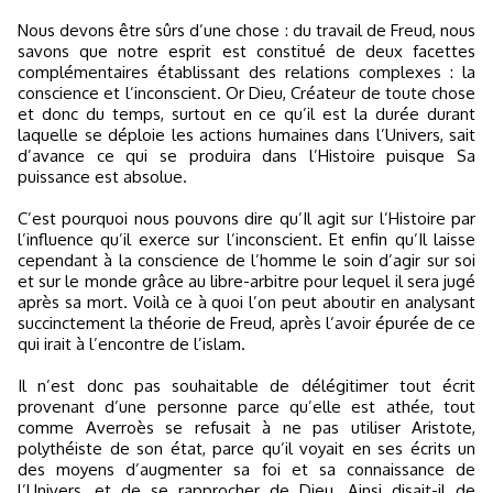
Nous devons être sûrs d’une chose : du travail de Freud, nous
savons que notre esprit est constitué de deux facettes
complémentaires établissant des relations complexes : la
conscience et l’inconscient. Or Dieu, Créateur de toute chose
et donc du temps, surtout en ce qu’il est la durée durant
laquelle se déploie les actions humaines dans l’Univers, sait
d’avance ce qui se produira dans l’Histoire puisque Sa
puissance est absolue.
C’est pourquoi nous pouvons dire qu’Il agit sur l’Histoire par
l’influence qu’il exerce sur l’inconscient. Et enfin qu’Il laisse
cependant à la conscience de l’homme le soin d’agir sur soi
et sur le monde grâce au libre-arbitre pour lequel il sera jugé
après sa mort. Voilà ce à quoi l’on peut aboutir en analysant
succinctement la théorie de Freud, après l’avoir épurée de ce
qui irait à l’encontre de l’islam.
Il n’est donc pas souhaitable de délégitimer tout écrit
provenant d’une personne parce qu’elle est athée, tout
comme Averroès se refusait à ne pas utiliser Aristote,
polythéiste de son état, parce qu’il voyait en ses écrits un
des moyens d’augmenter sa foi et sa connaissance de
l’Univers, et de se rapprocher de Dieu. Ainsi disait-il de