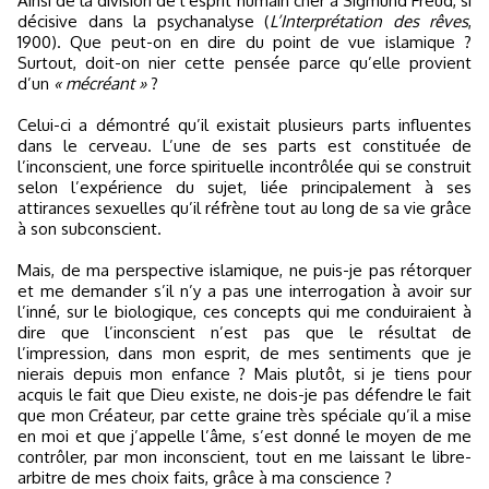
Ainsi de la division de l’esprit humain cher à Sigmund Freud, si
décisive dans la psychanalyse (
L’Interprétation des rêves
,
1900). Que peut-on en dire du point de vue islamique ?
Surtout, doit-on nier cette pensée parce qu’elle provient
d’un
« mécréant »
?
Celui-ci a démontré qu’il existait plusieurs parts influentes
dans le cerveau. L’une de ses parts est constituée de
l’inconscient, une force spirituelle incontrôlée qui se construit
selon l’expérience du sujet, liée principalement à ses
attirances sexuelles qu’il réfrène tout au long de sa vie grâce
à son subconscient.
Mais, de ma perspective islamique, ne puis-je pas rétorquer
et me demander s’il n’y a pas une interrogation à avoir sur
l’inné, sur le biologique, ces concepts qui me conduiraient à
dire que l’inconscient n’est pas que le résultat de
l’impression, dans mon esprit, de mes sentiments que je
nierais depuis mon enfance ? Mais plutôt, si je tiens pour
acquis le fait que Dieu existe, ne dois-je pas défendre le fait
que mon Créateur, par cette graine très spéciale qu’il a mise
en moi et que j’appelle l’âme, s’est donné le moyen de me
contrôler, par mon inconscient, tout en me laissant le libre-
arbitre de mes choix faits, grâce à ma conscience ?