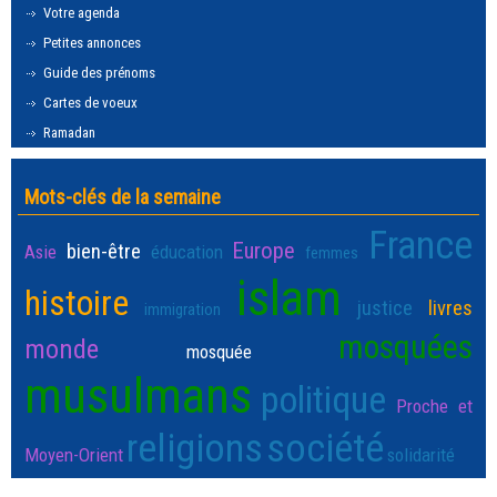
Votre agenda
Petites annonces
Guide des prénoms
Cartes de voeux
Ramadan
Mots-clés de la semaine
France
Europe
bien-être
Asie
éducation
femmes
islam
histoire
justice
livres
immigration
mosquées
monde
mosquée
musulmans
politique
Proche et
religions
société
Moyen-Orient
solidarité