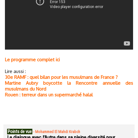
Le programme complet ici
Lire aussi :
30e RAMF : quel bilan pour les musulmans de France ?
Martine Aubry boycotte la Rencontre annuelle des
musulmans du Nord
Rouen : terreur dans un supermarché halal
Points de vue
-
Mohammed El Mahdi Krabch
Le dialogue avec l’Autre dans sa pleine diversité pour