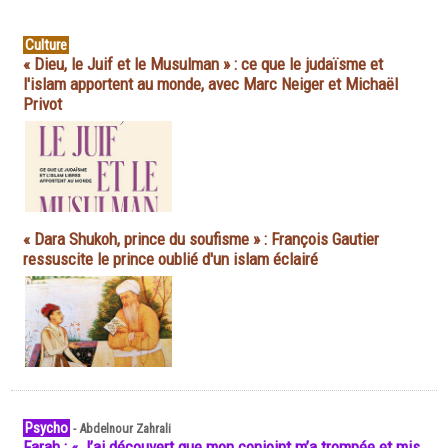
Culture
« Dieu, le Juif et le Musulman » : ce que le judaïsme et
l'islam apportent au monde, avec Marc Neiger et Michaël
Privot
« Dara Shukoh, prince du soufisme » : François Gautier
ressuscite le prince oublié d'un islam éclairé
Psycho
-
Abdelnour Zahrali
Farah : « J’ai découvert que mon conjoint m’a trompée et mis