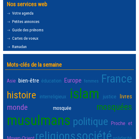
Nos services web
Votre agenda
Petites annonces
Guide des prénoms
Cartes de voeux
Ramadan
Mots-clés de la semaine
France
Europe
bien-être
Asie
éducation
femmes
islam
histoire
livres
interreligieux
justice
mosquées
monde
mosquée
musulmans
politique
Proche et
société
religions
Moyen-Orient
solidarité