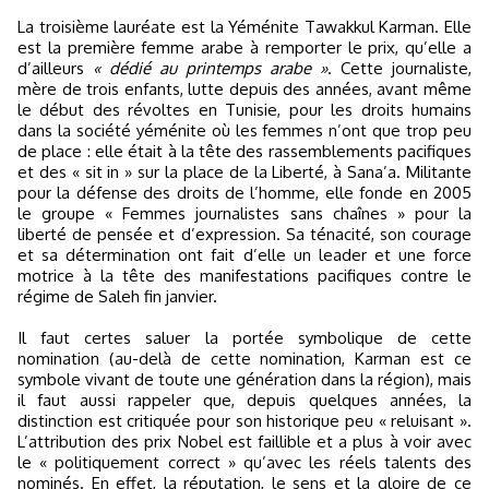
La troisième lauréate est la Yéménite Tawakkul Karman. Elle
est la première femme arabe à remporter le prix, qu’elle a
d’ailleurs
« dédié au printemps arabe »
. Cette journaliste,
mère de trois enfants, lutte depuis des années, avant même
le début des révoltes en Tunisie, pour les droits humains
dans la société yéménite où les femmes n’ont que trop peu
de place : elle était à la tête des rassemblements pacifiques
et des « sit in » sur la place de la Liberté, à Sana’a. Militante
pour la défense des droits de l’homme, elle fonde en 2005
le groupe « Femmes journalistes sans chaînes » pour la
liberté de pensée et d’expression. Sa ténacité, son courage
et sa détermination ont fait d’elle un leader et une force
motrice à la tête des manifestations pacifiques contre le
régime de Saleh fin janvier.
Il faut certes saluer la portée symbolique de cette
nomination (au-delà de cette nomination, Karman est ce
symbole vivant de toute une génération dans la région), mais
il faut aussi rappeler que, depuis quelques années, la
distinction est critiquée pour son historique peu « reluisant ».
L’attribution des prix Nobel est faillible et a plus à voir avec
le « politiquement correct » qu’avec les réels talents des
nominés. En effet, la réputation, le sens et la gloire de ce