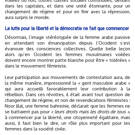
voilées ou non, toutes classes sociales confondues, défilant
dans les capitales, et dans une unité étonnante, pour un
changement de régime et pour en finir avec la répression,
aura surpris le monde.
La lutte pour la liberté et la démocratie ne fait que commencer
Désormais, l’image stéréotypée de la femme arabe passive
en attendant son émancipation depuis l’Occident s’est
évanouie des consciences collectives. Quelle belle leçon
alors qu’en Occident les femmes musulmanes voilées
doivent encore montrer patte blanche pour être « tolérées »
dans le mouvement féministe.
Leur participation aux mouvements de contestation aura, de
la même manière, impressionné la « gent masculine arabe »
qui aura accueilli favorablement leur contribution à la
rébellion. Dans ces révoltes, il était avant tout question de
changement de régime, et non de revendications féministes :
Noor Jilal, une femme bahreïnie, déclarait que les femmes ne
se battaient pas pour
« leurs droits mais les droits de tous »
,
à commencer par la liberté, une citoyenneté égalitaire, mais
aussi, il faut bien le dire, un rôle plus important pour les
femmes dans la société civile.