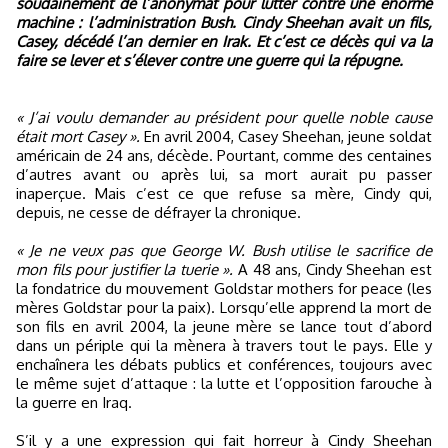
soudainement de l’anonymat pour lutter contre une énorme
machine : l’administration Bush. Cindy Sheehan avait un fils,
Casey, décédé l’an dernier en Irak. Et c’est ce décès qui va la
faire se lever et s’élever contre une guerre qui la répugne.
« J’ai voulu demander au président pour quelle noble cause
était mort Casey ».
En avril 2004, Casey Sheehan, jeune soldat
américain de 24 ans, décède. Pourtant, comme des centaines
d’autres avant ou après lui, sa mort aurait pu passer
inaperçue. Mais c’est ce que refuse sa mère, Cindy qui,
depuis, ne cesse de défrayer la chronique.
« Je ne veux pas que George W. Bush utilise le sacrifice de
mon fils pour justifier la tuerie ».
A 48 ans, Cindy Sheehan est
la fondatrice du mouvement Goldstar mothers for peace (les
mères Goldstar pour la paix). Lorsqu’elle apprend la mort de
son fils en avril 2004, la jeune mère se lance tout d’abord
dans un périple qui la mènera à travers tout le pays. Elle y
enchaînera les débats publics et conférences, toujours avec
le même sujet d’attaque : la lutte et l’opposition farouche à
la guerre en Iraq.
S’il y a une expression qui fait horreur à Cindy Sheehan