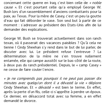
concernant cette guerre en Iraq, c’est bien celle de
« noble
cause ».
Et c’est pourtant celle qu’a employé George W.
Bush lors d’un rassemblement d’anciens combattants pour la
paix, au Texas. Pour la mère de Casey, c’est un peu la goutte
d’eau qui fait déborder le vase. Son seul but à partir de ce
moment : s’adresser au président des Etats-Unis afin de lui
demander des explications.
George W. Bush se trouverait actuellement dans son ranch
texan, où il passerait des vacances paisibles ? Qu’à cela ne
tienne ! Cindy Sheehan s’y rend dans le but de lui parler, de
discuter avec lui. Le président refuse l’entrevue ? La
détermination de la mère ne s’en trouve nullement
entamée, elle qui campe aussitôt sur le bas-côté de la route,
à deux pas du ranch présidentiel. Depuis, le « camp Casey »
ne cesse de faire couler l’encre.
« Je ne comprends pas pourquoi il ne peut pas passer dix
minutes avec quelqu'un dont il a dévasté la vie »
déplore
Cindy Sheehan. Et
« dévasté »
est bien le terme. En effet,
après la perte d’un fils, celle-ci s’apprête à perdre un époux.
Ce dernier, en désaccord total avec sa femme, a en effet
demandé le divorce.