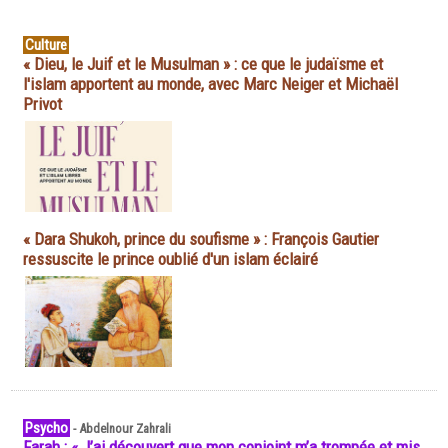
Culture
« Dieu, le Juif et le Musulman » : ce que le judaïsme et
l'islam apportent au monde, avec Marc Neiger et Michaël
Privot
« Dara Shukoh, prince du soufisme » : François Gautier
ressuscite le prince oublié d'un islam éclairé
Psycho
-
Abdelnour Zahrali
Farah : « J’ai découvert que mon conjoint m’a trompée et mis