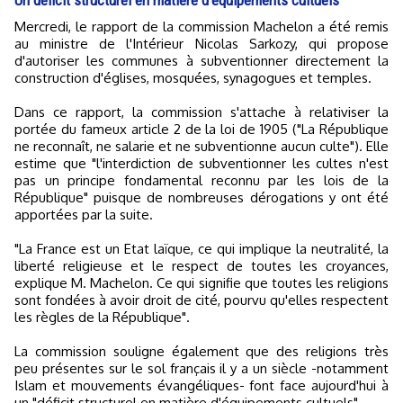
Un déficit structurel en matière d'équipements cultuels
Mercredi, le rapport de la commission Machelon a été remis
au ministre de l'Intérieur Nicolas Sarkozy, qui propose
d'autoriser les communes à subventionner directement la
construction d'églises, mosquées, synagogues et temples.
Dans ce rapport, la commission s'attache à relativiser la
portée du fameux article 2 de la loi de 1905 ("La République
ne reconnaît, ne salarie et ne subventionne aucun culte"). Elle
estime que "l'interdiction de subventionner les cultes n'est
pas un principe fondamental reconnu par les lois de la
République" puisque de nombreuses dérogations y ont été
apportées par la suite.
"La France est un Etat laïque, ce qui implique la neutralité, la
liberté religieuse et le respect de toutes les croyances,
explique M. Machelon. Ce qui signifie que toutes les religions
sont fondées à avoir droit de cité, pourvu qu'elles respectent
les règles de la République".
La commission souligne également que des religions très
peu présentes sur le sol français il y a un siècle -notamment
Islam et mouvements évangéliques- font face aujourd'hui à
un "déficit structurel en matière d'équipements cultuels".