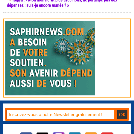
Rajiya : « Mon mari ne vit plus avec nous, ne participe pas aux
dépenses : suis-je encore mariée ? »