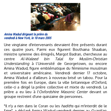
Amina Wadud dirigeant la prière du
vendredi à New York, le 18 mars 2005
Une vingtaine d'intervenants devraient être présents durant
ces quatre jours. Parmi eux figurent Bouthaina Shaaban,
ministre syrienne des émigrés, Margot Badran, chercheuse au
centre
Al-Waleed bin Talal for Muslim-Christian
Understanding
à l’Université de Georgetown, ou encore
Amina Wadud, figure emblématique du féminisme musulman
et universitaire américaine. Vendredi dernier 17 octobre,
Amina Wadud a d'ailleurs à nouveau brisé un tabou. Pour la
première fois en Europe, dans la ville britannique d'Oxford,
celle-ci a dirigé la prière collective et mixte du vendredi. La
prière a eu lieu à l'
Oxfordshire Masonic Center
devant un
groupe restreint d'une quinzaine de personnes.
"Il n'y a rien dans le Coran ou les
hadiths
qui m'interdit de le
faire", a déclaré Amina Wadud vendredi dernier au
Guardian
,