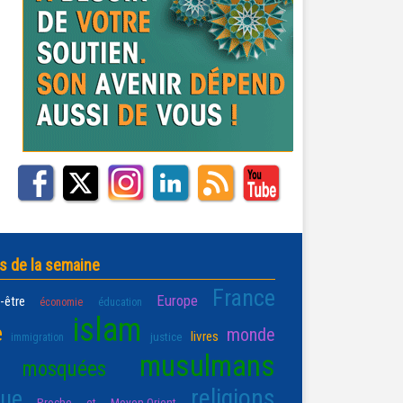
s de la semaine
France
Europe
-être
économie
éducation
islam
e
monde
livres
justice
immigration
musulmans
mosquées
religions
que
Proche et Moyen-Orient