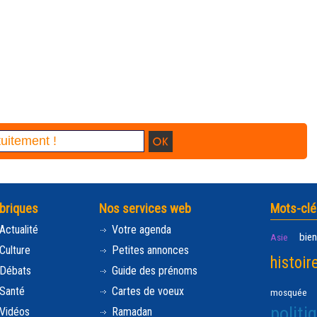
briques
Nos services web
Mots-clé
Actualité
Votre agenda
bien
Asie
Culture
Petites annonces
histoir
Débats
Guide des prénoms
Santé
Cartes de voeux
mosquée
politi
Vidéos
Ramadan