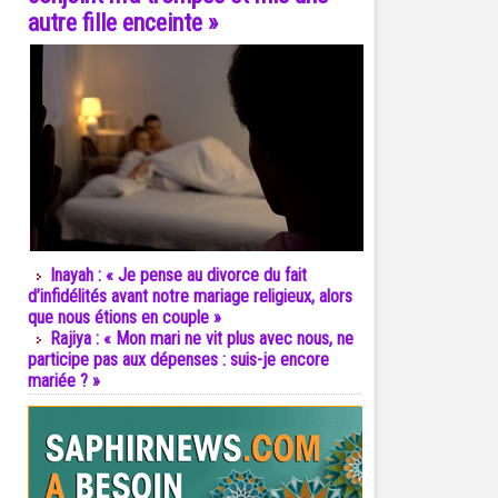
autre fille enceinte »
Inayah : « Je pense au divorce du fait
d’infidélités avant notre mariage religieux, alors
que nous étions en couple »
Rajiya : « Mon mari ne vit plus avec nous, ne
participe pas aux dépenses : suis-je encore
mariée ? »