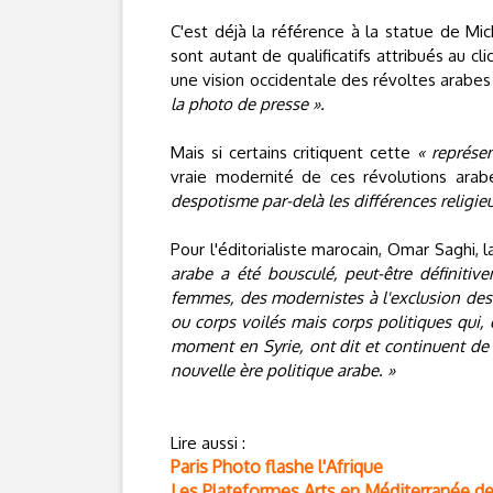
C'est déjà la référence à la statue de Mi
sont autant de qualificatifs attribués au cl
une vision occidentale des révoltes arabe
la photo de presse ».
Mais si certains critiquent cette
« représe
vraie modernité de ces révolutions ara
despotisme par-delà les différences religieu
Pour l'éditorialiste marocain, Omar Saghi,
arabe a été bousculé, peut-être définiti
femmes, des modernistes à l'exclusion des i
ou corps voilés mais corps politiques qui, 
moment en Syrie, ont dit et continuent de d
nouvelle ère politique arabe. »
Lire aussi :
Paris Photo flashe l'Afrique
Les Plateformes Arts en Méditerranée de V