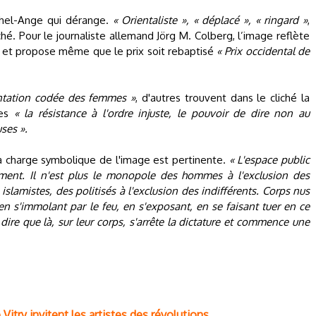
chel-Ange qui dérange.
« Orientaliste », « déplacé », « ringard »
,
iché. Pour le journaliste allemand Jörg M. Colberg, l’image reflète
s et propose même que le prix soit rebaptisé
« Prix occidental de
ntation codée des femmes »
, d'autres trouvent dans le cliché la
bes
« la résistance à l'ordre injuste, le pouvoir de dire non au
ses ».
 la charge symbolique de l'image est pertinente.
« L'espace public
vement. Il n'est plus le monopole des hommes à l'exclusion des
slamistes, des politisés à l'exclusion des indifférents. Corps nus
en s'immolant par le feu, en s'exposant, en se faisant tuer en ce
ire que là, sur leur corps, s'arrête la dictature et commence une
itry invitent les artistes des révolutions