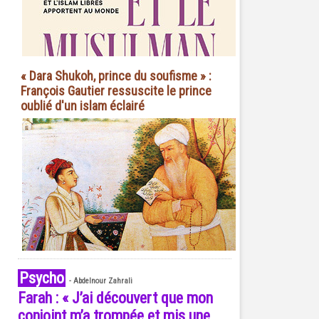
« Dara Shukoh, prince du soufisme » :
François Gautier ressuscite le prince
oublié d'un islam éclairé
Psycho
-
Abdelnour Zahrali
Farah : « J’ai découvert que mon
conjoint m’a trompée et mis une