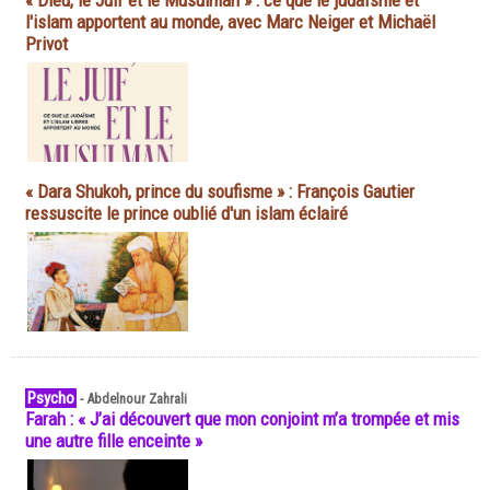
« Dieu, le Juif et le Musulman » : ce que le judaïsme et
l'islam apportent au monde, avec Marc Neiger et Michaël
Privot
« Dara Shukoh, prince du soufisme » : François Gautier
ressuscite le prince oublié d'un islam éclairé
Psycho
-
Abdelnour Zahrali
Farah : « J’ai découvert que mon conjoint m’a trompée et mis
une autre fille enceinte »