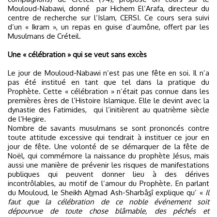
Mouloud-Nabawi, donné
par Hichem El’Arafa, directeur du
centre de recherche sur l’Islam, CERSI. Ce cours sera suivi
d’un « Ikram », un repas en guise d’aumône, offert par les
Musulmans de Créteil.
Une « célébration » qui se veut sans excès
Le jour de Mouloud-Nabawi n’est pas une fête en soi. Il n’a
pas été institué en tant que tel dans la pratique du
Prophète. Cette « célébration » n’était pas connue dans les
premières ères de l’Histoire Islamique. Elle le devint avec la
dynastie des Fatimides,
qui l’initièrent au quatrième siècle
de l’Hegire.
Nombre de savants musulmans se sont prononcés contre
toute attitude excessive qui tendrait à instituer ce jour en
jour de fête. Une volonté de se démarquer de la fête de
Noël, qui commémore la naissance du prophète Jésus, mais
aussi une manière de prévenir les risques de manifestations
publiques qui peuvent donner lieu à des dérives
incontrôlables, au motif de l’amour du Prophète. En parlant
du Mouloud, le Sheikh A
h
mad Ash-Sharbâ
s
î explique qu’ «
Il
faut que la célébration de ce noble événement soit
dépourvue de toute chose blâmable, des péchés et