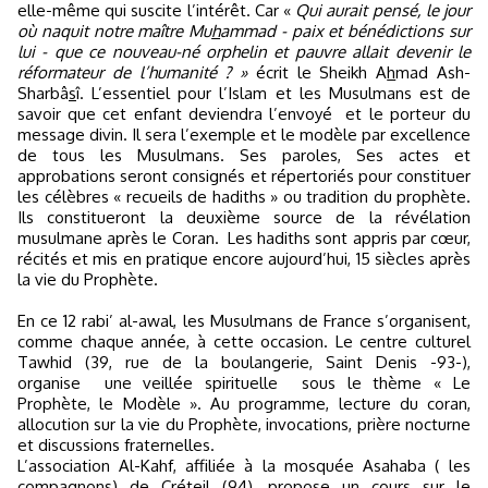
elle-même qui suscite l’intérêt. Car «
Qui aurait pensé, le jour
où naquit notre maître Mu
h
ammad - paix et bénédictions sur
lui - que ce nouveau-né orphelin et pauvre allait devenir le
réformateur de l’humanité ? »
écrit le Sheikh A
h
mad Ash-
Sharbâ
s
î. L’essentiel pour l’Islam et les Musulmans est de
savoir que cet enfant deviendra l’envoyé
et le porteur du
message divin. Il sera l’exemple et le modèle par excellence
de tous les Musulmans. Ses paroles, Ses actes et
approbations seront consignés et répertoriés pour constituer
les célèbres « recueils de hadiths » ou tradition du prophète.
Ils constitueront la deuxième source de la révélation
musulmane après le Coran.
Les hadiths sont appris par cœur,
récités et mis en pratique encore aujourd’hui, 15 siècles après
la vie du Prophète.
En ce 12 rabi’ al-awal, les Musulmans de France s’organisent,
comme chaque année, à cette occasion. Le centre culturel
Tawhid (39, rue de la boulangerie, Saint Denis -93-),
organise
une veillée spirituelle
sous le thème « Le
Prophète, le Modèle ». Au programme, lecture du coran,
allocution sur la vie du Prophète, invocations, prière nocturne
et discussions fraternelles.
L’association Al-Kahf, affiliée à la mosquée Asahaba ( les
compagnons) de Créteil (94), propose un cours sur le