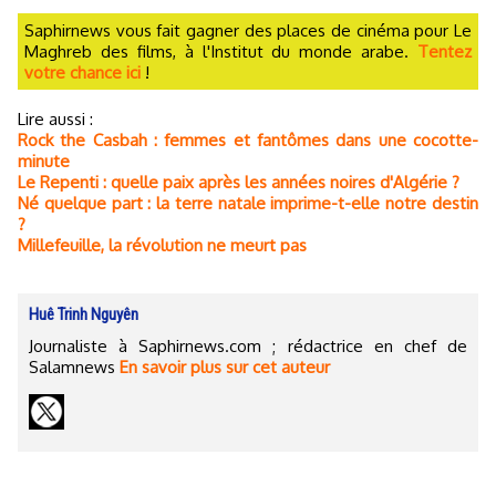
Saphirnews vous fait gagner des places de cinéma pour Le
Maghreb des films, à l'Institut du monde arabe.
Tentez
votre chance ici
!
Lire aussi :
Rock the Casbah : femmes et fantômes dans une cocotte-
minute
Le Repenti : quelle paix après les années noires d'Algérie ?
Né quelque part : la terre natale imprime-t-elle notre destin
?
Millefeuille, la révolution ne meurt pas
Huê Trinh Nguyên
Journaliste à Saphirnews.com ; rédactrice en chef de
Salamnews
En savoir plus sur cet auteur