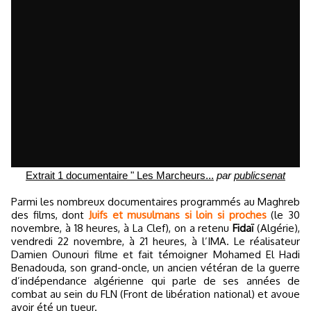
Extrait 1 documentaire " Les Marcheurs...
par
publicsenat
Parmi les nombreux documentaires programmés au Maghreb
des films, dont
Juifs et musulmans si loin si proches
(le 30
novembre, à 18 heures, à La Clef), on a retenu
Fidaï
(Algérie),
vendredi 22 novembre, à 21 heures, à l’IMA. Le réalisateur
Damien Ounouri filme et fait témoigner Mohamed El Hadi
Benadouda, son grand-oncle, un ancien vétéran de la guerre
d’indépendance algérienne qui parle de ses années de
combat au sein du FLN (Front de libération national) et avoue
avoir été un tueur.