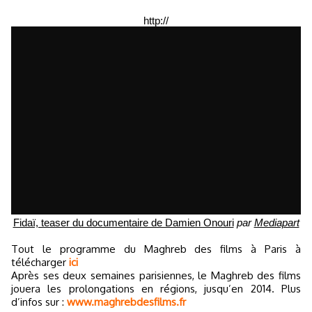
http://
Fidaï, teaser du documentaire de Damien Onouri
par
Mediapart
Tout le programme du Maghreb des films à Paris à
télécharger
ici
Après ses deux semaines parisiennes, le Maghreb des films
jouera les prolongations en régions, jusqu’en 2014. Plus
d’infos sur :
www.maghrebdesfilms.fr