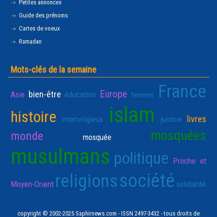
Petites annonces
Guide des prénoms
Cartes de voeux
Ramadan
Mots-clés de la semaine
France
Europe
bien-être
Asie
éducation
femmes
islam
histoire
livres
interreligieux
justice
mosquées
monde
mosquée
musulmans
politique
Proche et
société
religions
Moyen-Orient
solidarité
copyright © 2002-2025 Saphirnews.com - ISSN 2497-3432 - tous droits de