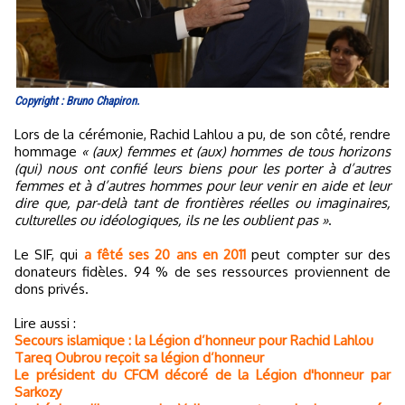
Copyright : Bruno Chapiron.
Lors de la cérémonie, Rachid Lahlou a pu, de son côté, rendre
hommage
« (aux) femmes et (aux) hommes de tous horizons
(qui) nous ont confié leurs biens pour les porter à d’autres
femmes et à d’autres hommes pour leur venir en aide et leur
dire que, par-delà tant de frontières réelles ou imaginaires,
culturelles ou idéologiques, ils ne les oublient pas »
.
Le SIF, qui
a fêté ses 20 ans en 2011
peut compter sur des
donateurs fidèles. 94 % de ses ressources proviennent de
dons privés.
Lire aussi :
Secours islamique : la Légion d’honneur pour Rachid Lahlou
Tareq Oubrou reçoit sa légion d’honneur
Le président du CFCM décoré de la Légion d'honneur par
Sarkozy