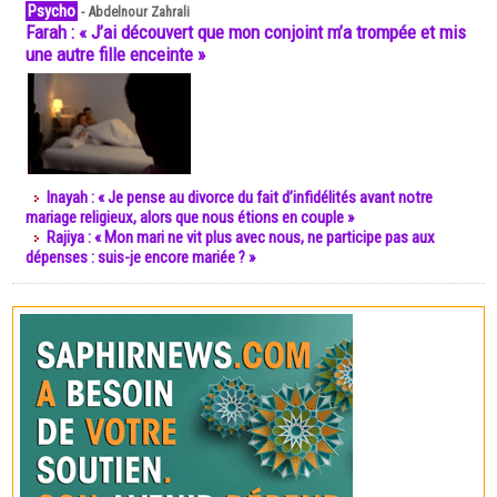
Psycho
-
Abdelnour Zahrali
Farah : « J’ai découvert que mon conjoint m’a trompée et mis
une autre fille enceinte »
Inayah : « Je pense au divorce du fait d’infidélités avant notre
mariage religieux, alors que nous étions en couple »
Rajiya : « Mon mari ne vit plus avec nous, ne participe pas aux
dépenses : suis-je encore mariée ? »