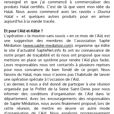
renseigné et que j’ai commencé à commercialiser des
produits Halal certifiés. C’est de là que vient mon idée du
Halal. Nous avons commencé avec les raviolis «
Dounia
Halal
» et quelques autres produits pour en arriver
aujourd’hui à la viande tracée.
Et pour l’Aïd el-Kébir ?
L’opération « le mouton sans soucis » en ce mois de l’Aïd, est
une suggestion des membres de l’association Saphir
Médiation (
www.saphir-mediation.com
), organisme qui édite
le site d’actualité SaphirNet.info Ils ont eu connaissance de
notre projet de traçabilité et ils nous ont proposé que nous
mettions en place un système pour rendre l’Aïd plus facile.
Leurs responsables nous ont
contact
és à plusieurs reprises
pour nous convaincre du bien fondé de ce projet. Nous
faisons du Halal, mais nous n’avions pas l’habitude de lancer
une opération spéciale à l’occasion de l’Aïd.
L’an dernier, il nous a été donné de participer à une réunion
organisée par le Préfet de la Seine Saint-Denis pour nous
informer des conditions d’organisation de l’Aïd dans le
département. Avec les encouragements des responsables
de Saphir Médiation, nous avons finalement proposé, lors de
cette réunion, de mettre en œuvre un autre mode
d’organisation de l’Aïd. Nous espérons progressivement