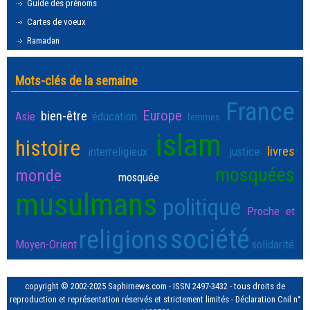
Guide des prénoms
Cartes de voeux
Ramadan
Mots-clés de la semaine
France
Europe
bien-être
Asie
éducation
femmes
islam
histoire
livres
interreligieux
justice
mosquées
monde
mosquée
musulmans
politique
Proche et
société
religions
Moyen-Orient
solidarité
copyright © 2002-2025 Saphirnews.com - ISSN 2497-3432 - tous droits de
reproduction et représentation réservés et strictement limités - Déclaration Cnil n°