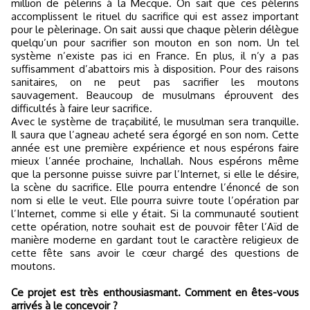
million de pèlerins à la Mecque. On sait que ces pèlerins
accomplissent le rituel du sacrifice qui est assez important
pour le pèlerinage. On sait aussi que chaque pèlerin délègue
quelqu’un pour sacrifier son mouton en son nom. Un tel
système n’existe pas ici en France. En plus, il n’y a pas
suffisamment d’abattoirs mis à disposition. Pour des raisons
sanitaires, on ne peut pas sacrifier les moutons
sauvagement. Beaucoup de musulmans éprouvent des
difficultés à faire leur sacrifice.
Avec le système de traçabilité, le musulman sera tranquille.
Il saura que l’agneau acheté sera égorgé en son nom. Cette
année est une première expérience et nous espérons faire
mieux l’année prochaine, Inchallah. Nous espérons même
que la personne puisse suivre par l’Internet, si elle le désire,
la scène du sacrifice. Elle pourra entendre l’énoncé de son
nom si elle le veut. Elle pourra suivre toute l’opération par
l’Internet, comme si elle y était. Si la communauté soutient
cette opération, notre souhait est de pouvoir fêter l’Aïd de
manière moderne en gardant tout le caractère religieux de
cette fête sans avoir le cœur chargé des questions de
moutons.
Ce projet est très enthousiasmant. Comment en êtes-vous
arrivés à le concevoir ?