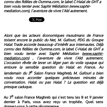
connu des fidèles de Oumma.com, le label C-Halal de GHT a
bien voulu tenter avec Saphir Médiation (www.saphir-
mediation.com), l’aventure de vivre l’Aïd autrement.
Alors que les acteurs économiques musulmans de France
toisent encore le public du Net, M. Gafouri, PDG du Groupe
Halal Trade accorde beaucoup d’intérêt aux internautes. Déjà
connu des fidèles de Oumma.com, le label C-Halal de GHT a
bien voulu tenter avec Saphir Médiation (
www.saphir-
mediation.com
) , l’aventure de vivre l’Aïd autrement.
L’occasion rêvée de lever un léger pan du voile opaque qui
entoure la sensible question du Halal en France. Au
e
lendemain du 3
Salon France Maghreb, M. Gafouri a bien
voulu nous accorder quelques précieuses minutes de
conversation. Halal ou pas Halal ? La question est déjà
presque caduque.
e
Au 3
salon France Maghreb qui s’est tenu les 8 et 9 janvier
dernier à Paris, vous avez reçu un trophée. Quel sens
donnez-vous à cette récompense.