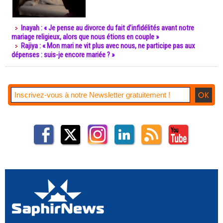
Inayah : « Je pense au divorce du fait d’infidélités avant notre
mariage religieux, alors que nous étions en couple »
Rajiya : « Mon mari ne vit plus avec nous, ne participe pas aux
dépenses : suis-je encore mariée ? »