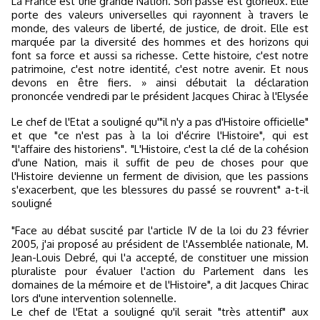
La France est une grande Nation. Son passé est glorieux. Elle
porte des valeurs universelles qui rayonnent à travers le
monde, des valeurs de liberté, de justice, de droit. Elle est
marquée par la diversité des hommes et des horizons qui
font sa force et aussi sa richesse. Cette histoire, c'est notre
patrimoine, c'est notre identité, c'est notre avenir. Et nous
devons en être fiers. » ainsi débutait la déclaration
prononcée vendredi par le président Jacques Chirac à l'Elysée
Le chef de l'Etat a souligné qu'"il n'y a pas d'Histoire officielle"
et que "ce n'est pas à la loi d'écrire l'Histoire", qui est
"l'affaire des historiens". "L'Histoire, c'est la clé de la cohésion
d'une Nation, mais il suffit de peu de choses pour que
l'Histoire devienne un ferment de division, que les passions
s'exacerbent, que les blessures du passé se rouvrent" a-t-il
souligné
"Face au débat suscité par l'article IV de la loi du 23 février
2005, j'ai proposé au président de l'Assemblée nationale, M.
Jean-Louis Debré, qui l'a accepté, de constituer une mission
pluraliste pour évaluer l'action du Parlement dans les
domaines de la mémoire et de l'Histoire", a dit Jacques Chirac
lors d'une intervention solennelle.
Le chef de l'Etat a souligné qu'il serait "très attentif" aux