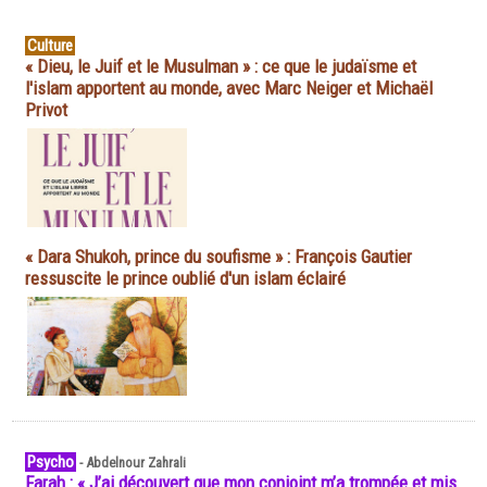
Culture
« Dieu, le Juif et le Musulman » : ce que le judaïsme et
l'islam apportent au monde, avec Marc Neiger et Michaël
Privot
« Dara Shukoh, prince du soufisme » : François Gautier
ressuscite le prince oublié d'un islam éclairé
Psycho
-
Abdelnour Zahrali
Farah : « J’ai découvert que mon conjoint m’a trompée et mis