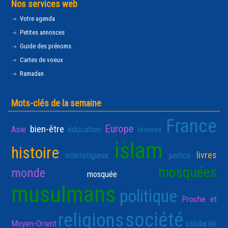
Nos services web
Votre agenda
Petites annonces
Guide des prénoms
Cartes de voeux
Ramadan
Mots-clés de la semaine
France
Europe
bien-être
Asie
éducation
femmes
islam
histoire
livres
interreligieux
justice
mosquées
monde
mosquée
musulmans
politique
Proche et
société
religions
Moyen-Orient
solidarité