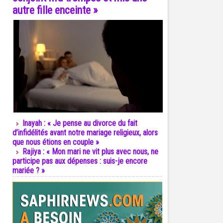
autre fille enceinte »
Inayah : « Je pense au divorce du fait
d’infidélités avant notre mariage religieux, alors
que nous étions en couple »
Rajiya : « Mon mari ne vit plus avec nous, ne
participe pas aux dépenses : suis-je encore
mariée ? »