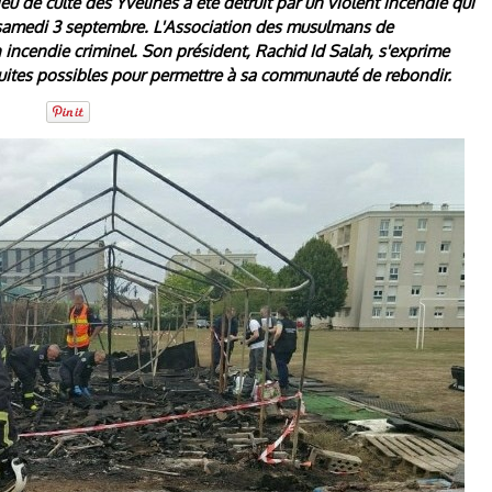
u de culte des Yvelines a été détruit par un violent incendie qui
u samedi 3 septembre. L'Association des musulmans de
n incendie criminel. Son président, Rachid Id Salah, s'exprime
uites possibles pour permettre à sa communauté de rebondir.