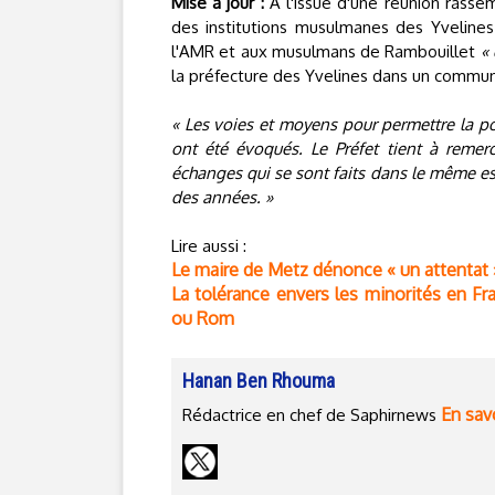
Mise à jour :
A l'issue d'une réunion rassem
des institutions musulmanes des Yvelines 
l'AMR et aux musulmans de Rambouillet
« 
la préfecture des Yvelines dans un commu
« Les voies et moyens pour permettre la po
ont été évoqués. Le Préfet tient à remerc
échanges qui se sont faits dans le même es
des années. »
Lire aussi :
Le maire de Metz dénonce « un attentat 
La tolérance envers les minorités en Fr
ou Rom
Hanan Ben Rhouma
En savo
Rédactrice en chef de Saphirnews