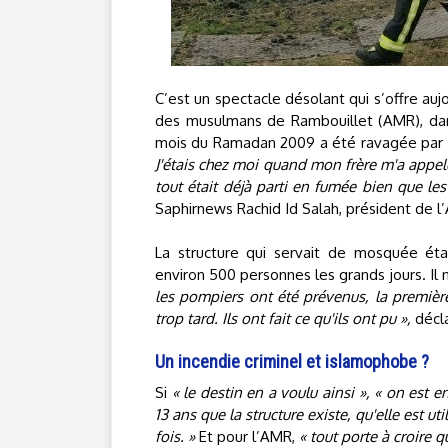
C’est un spectacle désolant qui s’offre auj
des musulmans de Rambouillet (AMR), dans
mois du Ramadan 2009 a été ravagée par u
J'étais chez moi quand mon frère m'a appel
tout était déjà parti en fumée bien que le
Saphirnews Rachid Id Salah, président de l
La structure qui servait de mosquée étai
environ 500 personnes les grands jours. Il
les pompiers ont été prévenus, la première t
trop tard. Ils ont fait ce qu'ils ont pu »,
décla
Un incendie criminel et islamophobe ?
Si
« le destin en a voulu ainsi »,
« on est e
13 ans que la structure existe, qu'elle est ut
fois. »
Et pour l’AMR,
« tout porte à croire q