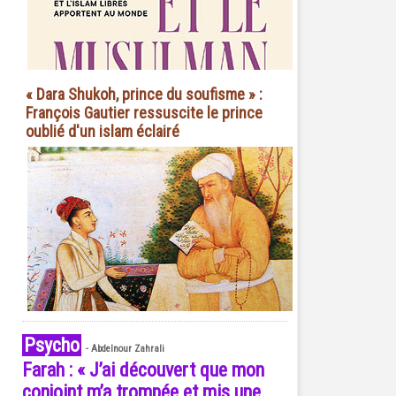
« Dara Shukoh, prince du soufisme » :
François Gautier ressuscite le prince
oublié d'un islam éclairé
Psycho
-
Abdelnour Zahrali
Farah : « J’ai découvert que mon
conjoint m’a trompée et mis une