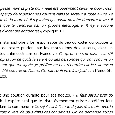
 passé mais la piste criminelle est quasiment certaine pour nous.
 aperçu deux personnes courant dans le secteur à toute allure. Le
 de la tente où il n'y a rien qui aurait pu faire démarrer le feu. Il
e que le vendredi par un groupe électrogène. Il n'y a aucune
t d'incendie accidentel »
, explique-t-il.
re islamophobe ? Le responsable du lieu du culte, qui occupe la
t de rester prudent sur les motivations des auteurs, dans un
es antimusulmans en France :
« Ce qu'on ne sait pas, c’est s’il
rop savoir ce qu'ils faisaient ou des personnes qui ont commis un
 tant que mosquée. Je préfère ne pas répondre car je n'ai aucun
côté comme de l'autre. On fait confiance à la justice. »
L’enquête
lles.
e une solution durable pour ses fidèles.
« Il faut savoir tirer du
h. Il espère ainsi que le triste événement puisse accélérer leur
 dans la commune.
« Ce sujet est à l'étude depuis des mois avec la
 trois hivers de plus dans ces conditions. On ne demande aucun