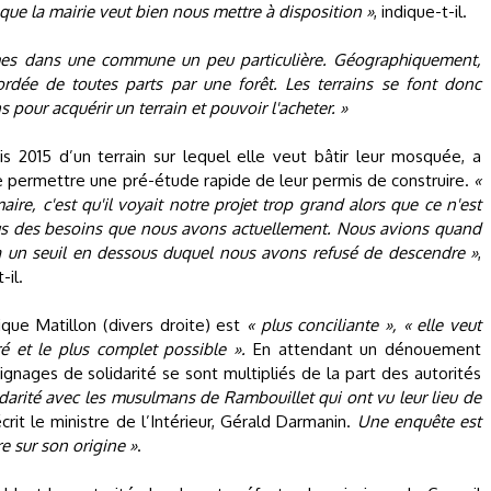
que la mairie veut bien nous mettre à disposition »
, indique-t-il.
s dans une commune un peu particulière. Géographiquement,
ordée de toutes parts par une forêt. Les terrains se font donc
pour acquérir un terrain et pouvoir l'acheter. »
is 2015 d’un terrain sur lequel elle veut bâtir leur mosquée, a
e permettre une pré-étude rapide de leur permis de construire.
«
re, c'est qu'il voyait notre projet trop grand alors que ce n'est
sus des besoins que nous avons actuellement. Nous avions quand
 a un seuil en dessous duquel nous avons refusé de descendre »
,
-il.
nique Matillon (divers droite) est
« plus conciliante », « elle veut
ré et le plus complet possible ».
En attendant un dénouement
gnages de solidarité se sont multipliés de la part des autorités
idarité avec les musulmans de Rambouillet qui ont vu leur lieu de
crit le ministre de l’Intérieur, Gérald Darmanin.
Une enquête est
re sur son origine »
.