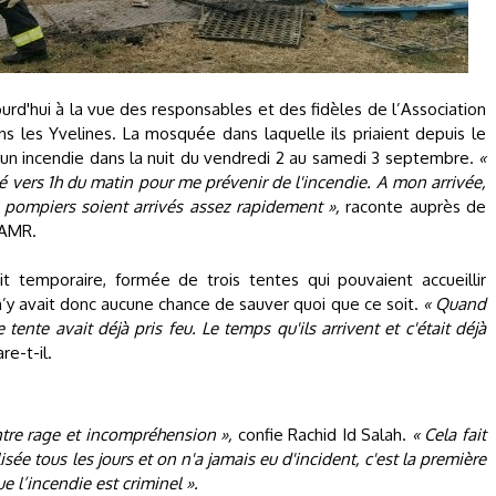
ourd'hui à la vue des responsables et des fidèles de l’Association
 les Yvelines. La mosquée dans laquelle ils priaient depuis le
n incendie dans la nuit du vendredi 2 au samedi 3 septembre.
«
é vers 1h du matin pour me prévenir de l'incendie. A mon arrivée,
s pompiers soient arrivés assez rapidement »,
raconte auprès de
’AMR.
t temporaire, formée de trois tentes qui pouvaient accueillir
 n’y avait donc aucune chance de sauver quoi que ce soit.
« Quand
ente avait déjà pris feu. Le temps qu'ils arrivent et c'était déjà
re-t-il.
ntre rage et incompréhension »,
confie Rachid Id Salah.
« Cela fait
ilisée tous les jours et on n'a jamais eu d'incident, c'est la première
ue l’incendie est criminel ».