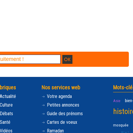
briques
Nos services web
Mots-clé
Actualité
Votre agenda
bien
Asie
Culture
Petites annonces
histoir
Débats
Guide des prénoms
Santé
Cartes de voeux
mosquée
Vidéos
Ramadan