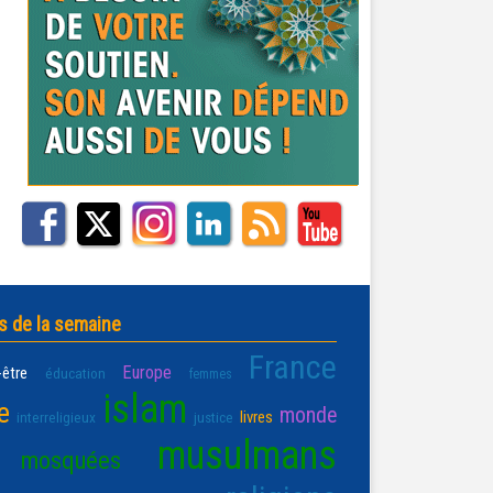
s de la semaine
France
Europe
-être
éducation
femmes
islam
e
monde
livres
interreligieux
justice
musulmans
mosquées