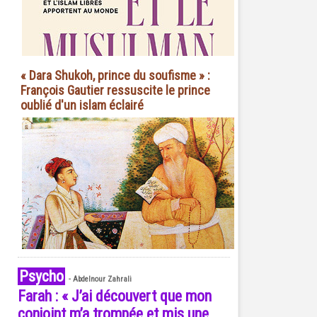
« Dara Shukoh, prince du soufisme » :
François Gautier ressuscite le prince
oublié d'un islam éclairé
Psycho
-
Abdelnour Zahrali
Farah : « J’ai découvert que mon
conjoint m’a trompée et mis une