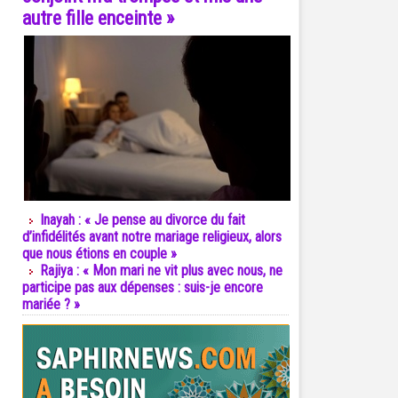
autre fille enceinte »
Inayah : « Je pense au divorce du fait
d’infidélités avant notre mariage religieux, alors
que nous étions en couple »
Rajiya : « Mon mari ne vit plus avec nous, ne
participe pas aux dépenses : suis-je encore
mariée ? »