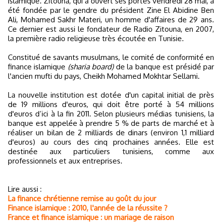
islamique. Zitouna, qui a ouvert ses portes vendredi 28 mai, a
été fondée par le gendre du président Zine El Abidine Ben
Ali, Mohamed Sakhr Materi, un homme d'affaires de 29 ans.
Ce dernier est aussi le fondateur de Radio Zitouna, en 2007,
la première radio religieuse très écoutée en Tunisie.
Constitué de savants musulmans, le comité de conformité en
finance islamique
(sharia board)
de la banque est présidé par
l'ancien mufti du pays, Cheikh Mohamed Mokhtar Sellami.
La nouvelle institution est dotée d'un capital initial de près
de 19 millions d'euros, qui doit être porté à 54 millions
d'euros d’ici à la fin 2011. Selon plusieurs médias tunisiens, la
banque est appelée à prendre 5 % de parts de marché et à
réaliser un bilan de 2 milliards de dinars (environ 1,1 milliard
d'euros) au cours des cinq prochaines années. Elle est
destinée aux particuliers tunisiens, comme aux
professionnels et aux entreprises.
Lire aussi :
La finance chrétienne remise au goût du jour
Finance islamique : 2010, l'année de la réussite ?
France et finance islamique : un mariage de raison