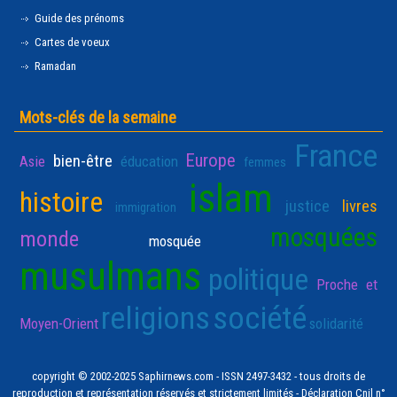
Guide des prénoms
Cartes de voeux
Ramadan
Mots-clés de la semaine
France
Europe
bien-être
Asie
éducation
femmes
islam
histoire
justice
livres
immigration
mosquées
monde
mosquée
musulmans
politique
Proche et
religions
société
Moyen-Orient
solidarité
copyright © 2002-2025 Saphirnews.com - ISSN 2497-3432 - tous droits de
reproduction et représentation réservés et strictement limités - Déclaration Cnil n°