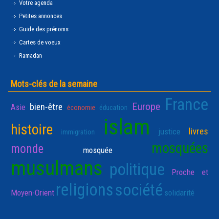
Votre agenda
Petites annonces
Guide des prénoms
Cartes de voeux
Ramadan
Mots-clés de la semaine
France
Europe
bien-être
Asie
économie
éducation
islam
histoire
livres
justice
immigration
mosquées
monde
mosquée
musulmans
politique
Proche et
religions
société
Moyen-Orient
solidarité