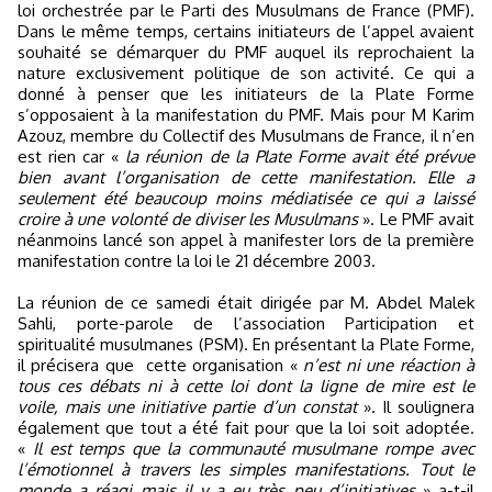
loi orchestrée par le Parti des Musulmans de France (PMF).
Dans le même temps, certains initiateurs de l’appel avaient
souhaité se démarquer du PMF auquel ils reprochaient la
nature exclusivement politique de son activité. Ce qui a
donné à penser que les initiateurs de la Plate Forme
s’opposaient à la manifestation du PMF. Mais pour M Karim
Azouz, membre du Collectif des Musulmans de France, il n’en
est rien car «
la réunion de la Plate Forme avait été prévue
bien avant l’organisation de cette manifestation. Elle a
seulement été beaucoup moins médiatisée ce qui a laissé
croire à une volonté de diviser les Musulmans
». Le PMF avait
néanmoins lancé son appel à manifester lors de la première
manifestation contre la loi le 21 décembre 2003.
La réunion de ce samedi était dirigée par M. Abdel Malek
Sahli, porte-parole de l’association Participation et
spiritualité musulmanes (PSM). En présentant la Plate Forme,
il précisera que cette organisation «
n’est ni une réaction à
tous ces débats ni à cette loi dont la ligne de mire est le
voile, mais une initiative partie d’un constat
». Il soulignera
également que tout a été fait pour que la loi soit adoptée.
«
Il est temps que la communauté musulmane rompe avec
l’émotionnel à travers les simples manifestations. Tout le
monde a réagi mais il y a eu très peu d’initiatives
» a-t-il