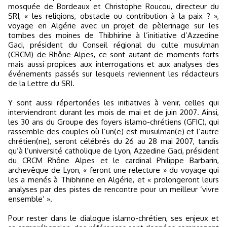
mosquée de Bordeaux et Christophe Roucou, directeur du
SRI, « les religions, obstacle ou contribution à la paix ? »,
voyage en Algérie avec un projet de pèlerinage sur les
tombes des moines de Thibhirine à l’initiative d’Azzedine
Gaci, président du Conseil régional du culte musulman
(CRCM) de Rhône-Alpes, ce sont autant de moments forts
mais aussi propices aux interrogations et aux analyses des
événements passés sur lesquels reviennent les rédacteurs
de la Lettre du SRI.
Y sont aussi répertoriées les initiatives à venir, celles qui
interviendront durant les mois de mai et de juin 2007. Ainsi,
les 30 ans du Groupe des foyers islamo-chrétiens (GFIC), qui
rassemble des couples où l’un(e) est musulman(e) et l’autre
chrétien(ne), seront célébrés du 26 au 28 mai 2007, tandis
qu’à l’université catholique de Lyon, Azzedine Gaci, président
du CRCM Rhône Alpes et le cardinal Philippe Barbarin,
archevêque de Lyon, « feront une relecture » du voyage qui
les a menés à Thibhirine en Algérie, et « prolongeront leurs
analyses par des pistes de rencontre pour un meilleur ‘vivre
ensemble’ ».
Pour rester dans le dialogue islamo-chrétien, ses enjeux et