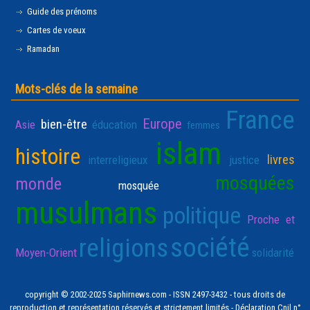
Guide des prénoms
Cartes de voeux
Ramadan
Mots-clés de la semaine
France
Europe
bien-être
Asie
éducation
femmes
islam
histoire
livres
interreligieux
justice
mosquées
monde
mosquée
musulmans
politique
Proche et
société
religions
Moyen-Orient
solidarité
copyright © 2002-2025 Saphirnews.com - ISSN 2497-3432 - tous droits de
reproduction et représentation réservés et strictement limités - Déclaration Cnil n°