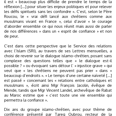
il est « beaucoup plus difficile de prendre le temps de la
réflexion […] pour situer les enjeux politiques et pour relever
les défis spirituels sans les confondre ». C’est, selon le Père
Roucou, le « vrai défi lancé aux chrétiens comme aux
musulmans vivant en France », celui d’avoir « le courage
d’aborder ensemble ce qui nous réunit mais aussi de parler
de nos différences » dans un « esprit de confiance » et non
de peur.
C’est dans cette perspective que le Service des relations
avec l’Islam (SRI), au travers de ses Lettres mensuelles, a
choisi de revenir sur le dialogue islamo-chrétien, posant sans
complexe des questions telles que « le dialogue est-il
possible ? » ou évoquant sans détour l’ « injustice grave » qui
veut que « les chrétiens ne peuvent pas prier » dans «
beaucoup d’endroits ». « Le temps d’une certaine naïveté […]
est passé » concernant les « relations entre catholiques et
musulmans », écrit ainsi Mgr François Jacolin, évêque de
Mende, tandis que Mgr Vincent Landel, archevêque de Rabat
au Maroc estime que « c’est toute une vie ensemble qui
permettra la confiance ».
Dix ans du groupe islamo-chrétien, avec pour thème de
conférence présenté par Tareq Oubrou, recteur de la