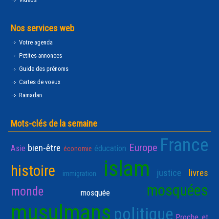
Nos services web
Votre agenda
Petites annonces
Guide des prénoms
Cartes de voeux
Ramadan
Mots-clés de la semaine
France
Europe
bien-être
Asie
éducation
économie
islam
histoire
justice
livres
immigration
mosquées
monde
mosquée
musulmans
politique
Proche et