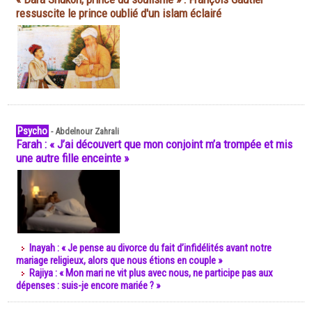
ressuscite le prince oublié d'un islam éclairé
Psycho
-
Abdelnour Zahrali
Farah : « J’ai découvert que mon conjoint m’a trompée et mis
une autre fille enceinte »
Inayah : « Je pense au divorce du fait d’infidélités avant notre
mariage religieux, alors que nous étions en couple »
Rajiya : « Mon mari ne vit plus avec nous, ne participe pas aux
dépenses : suis-je encore mariée ? »