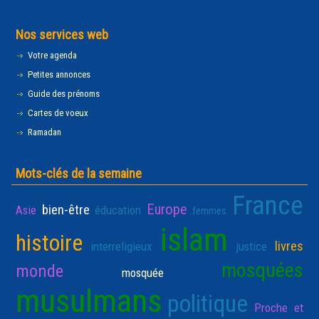
Nos services web
Votre agenda
Petites annonces
Guide des prénoms
Cartes de voeux
Ramadan
Mots-clés de la semaine
France
Europe
bien-être
Asie
éducation
femmes
islam
histoire
livres
interreligieux
justice
mosquées
monde
mosquée
musulmans
politique
Proche et