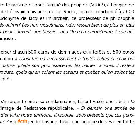
e le racisme et pour l’amitié des peuples (MRAP), à l’origine de
n de l’écrivain mais aussi de Luc Roche, lui aussi condamné à 2 000
udonyme de Jacques Philarcheïn, ce professeur de philosophie
riés dhimmi (les non musulmans, ndlr) ressemblent de plus en plus
ent pour subvenir aux besoins de l’Oumma européenne, issue des
iraciste.
erser chacun 500 euros de dommages et intérêts et 500 euros
mnation
« constitue un avertissement à toutes celles et ceux qui
nature qu'elle soit pour exacerber les haines racistes. Il restera
raciste, quels qu’en soient les auteurs et quelles qu’en soient les
niqué.
’insurgent contre sa condamnation, faisant valoir que c’est
« la
'image de Résistance républicaine.
« Si demain une armée de
’envahir notre territoire, il faudrait, sous prétexte que ces gens-
écrit
ire ? »
, a
jeudi Christine Tasin, qui continue de sévir en toute