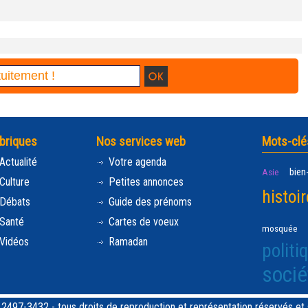
briques
Nos services web
Mots-clé
Actualité
Votre agenda
bien
Asie
Culture
Petites annonces
histoir
Débats
Guide des prénoms
Santé
Cartes de voeux
mosquée
Vidéos
Ramadan
politi
socié
97-3432 - tous droits de reproduction et représentation réservés et st