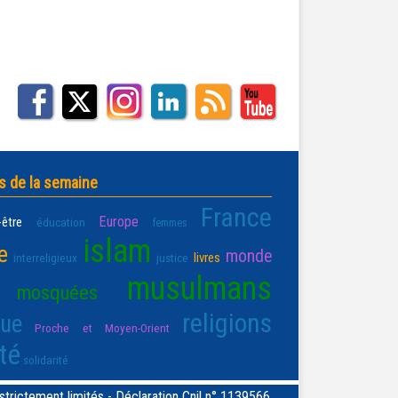
s de la semaine
France
Europe
-être
éducation
femmes
islam
e
monde
livres
interreligieux
justice
musulmans
mosquées
religions
que
Proche et Moyen-Orient
té
solidarité
rictement limités - Déclaration Cnil n° 1139566