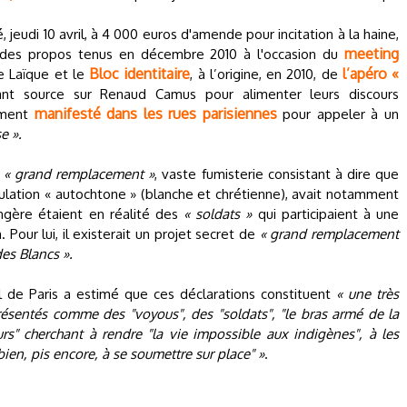
jeudi 10 avril, à 4 000 euros d'amende pour incitation à la haine,
meeting
ur des propos tenus en décembre 2010 à l'occasion du
Bloc identitaire
l’apéro «
e Laïque et le
, à l’origine, en 2010, de
nant source sur Renaud Camus pour alimenter leurs discours
manifesté dans les rues parisiennes
rement
pour appeler à un
e ».
u
« grand remplacement »
, vaste fumisterie consistant à dire que
ulation « autochtone » (blanche et chrétienne), avait notamment
ngère étaient en réalité des
« soldats »
qui participaient à une
Pour lui, il existerait un projet secret de
« grand remplacement
des Blancs ».
l de Paris a estimé que ces déclarations constituent
« une très
ésentés comme des "voyous", des "soldats", "le bras armé de la
urs" cherchant à rendre "la vie impossible aux indigènes", à les
u bien, pis encore, à se soumettre sur place" »
.