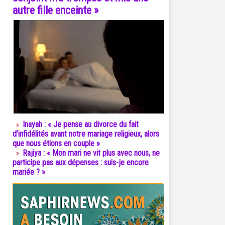
autre fille enceinte »
Inayah : « Je pense au divorce du fait
d’infidélités avant notre mariage religieux, alors
que nous étions en couple »
Rajiya : « Mon mari ne vit plus avec nous, ne
participe pas aux dépenses : suis-je encore
mariée ? »