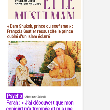
« Dara Shukoh, prince du soufisme » :
François Gautier ressuscite le prince
oublié d'un islam éclairé
Psycho
-
Abdelnour Zahrali
Farah : « J’ai découvert que mon
conjoint m’a trompée et mis une