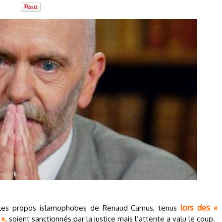
lors des «
ue les propos islamophobes de Renaud Camus, tenus
 »,
soient sanctionnés par la justice mais l’attente a valu le coup.