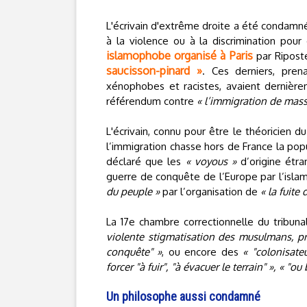
L'écrivain d'extrême droite a été condamné, 
à la violence ou à la discrimination po
islamophobe organisé à Paris
par Ripost
saucisson-pinard »
. Ces derniers, pre
xénophobes et racistes, avaient derniè
référendum contre
« l’immigration de mass
L'écrivain, connu pour être le théoricien d
l’immigration chasse hors de France la pop
déclaré que les
« voyous »
d’origine étra
guerre de conquête de l’Europe par l’islam. 
du peuple »
par l’organisation de
« la fuite 
La 17e chambre correctionnelle du tribuna
violente stigmatisation des musulmans, pr
conquête" »
, ou encore des
« "colonisate
forcer "à fuir", "à évacuer le terrain" », « "o
Un philosophe aussi condamné