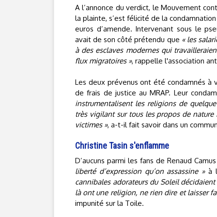
A l’annonce du verdict, le Mouvement contr
la plainte, s’est félicité de la condamnatio
euros d’amende. Intervenant sous le pse
avait de son côté prétendu que
« les sala
à des esclaves modernes qui travaillerai
flux migratoires »
, rappelle l'association ant
Les deux prévenus ont été condamnés à v
de frais de justice au MRAP. Leur conda
instrumentalisent les religions de quelque 
très vigilant sur tous les propos de nature 
victimes »
, a-t-il fait savoir dans un commu
Christine Tasin s'enflamme
D’aucuns parmi les fans de Renaud Camus s
liberté d’expression qu’on assassine »
à l
cannibales adorateurs du Soleil décidaient d
là ont une religion, ne rien dire et laisser fa
impunité sur la Toile.