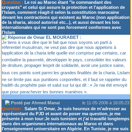
Question :
Le roi au Maroc étant "le commandant des
croyants" et celui qui assure la protection et l'application de
l'Islam, comment réagit-il selon la constitution marocaine
devant les contractions qui existent au Maroc (non application
de la sharia, alcool autorisé etc...), et aussi devant les lois
internationales qui ne sont pas forcement conformes avec
l'Islam
Réponse de Omar EL MOURABET :
Je tiens à vous dire que le fait que nous soyons un parti à
référentiel musulman, ne veut pas dire que nous appelons à
lapplication de la charia telle quelle est comprise par certains, car
combattre la pauvreté, développer le pays, consolider les valeurs
de droiture, propager lesprit de solidarité, avoir une justice saine,
tous ces points sont parmi les grandes finalités de la charia. Lislam
ne se limite pas aux punitions corporelles, et il faut se rappeler du
hadith du prophète paix et salut sur lui qui dit : « Je nai été envoyé
que pour parachever les bonnes manières ».
Posté par Ahmed Manai
le 11-05-2006 à 16:05:23
Question :
Salam Si Omar, Je suis heureux de m'adresser au
représentant du PJD et avant de poser ma question, je me
présente à mon tour:Je suis tunisien et j'ai travaillé longtemps
dans des organismes internationaux au Maroc et dans
l'enseignement universitaire en Algérie. En Tunisie, je me suis