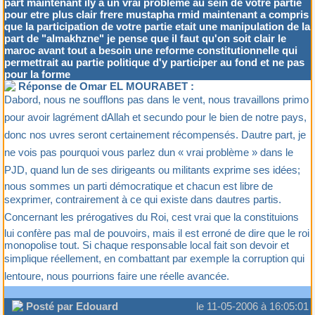
part maintenant ily a un vrai probleme au sein de votre partie
pour etre plus clair frere mustapha rmid maintenant a compris
que la participation de votre partie etait une manipulation de la
part de "almakhzne" je pense que il faut qu'on soit clair le
maroc avant tout a besoin une reforme constitutionnelle qui
permettrait au partie politique d'y participer au fond et ne pas
pour la forme
Réponse de Omar EL MOURABET :
Dabord, nous ne soufflons pas dans le vent, nous travaillons primo
pour avoir lagrément dAllah et secundo pour le bien de notre pays,
donc nos uvres seront certainement récompensés. Dautre part, je
ne vois pas pourquoi vous parlez dun « vrai problème » dans le
PJD, quand lun de ses dirigeants ou militants exprime ses idées;
nous sommes un parti démocratique et chacun est libre de
sexprimer, contrairement à ce qui existe dans dautres partis.
Concernant les prérogatives du Roi, cest vrai que la constituions
lui confère pas mal de pouvoirs, mais il est erroné de dire que le roi
monopolise tout. Si chaque responsable local fait son devoir et
simplique réellement, en combattant par exemple la corruption qui
lentoure, nous pourrions faire une réelle avancée.
Posté par Edouard
le 11-05-2006 à 16:05:01