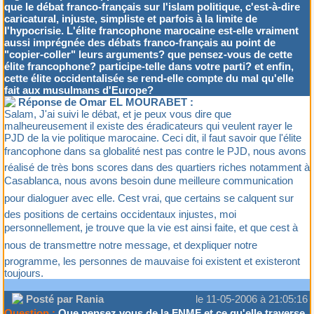
que le débat franco-français sur l'islam politique, c'est-à-dire
caricatural, injuste, simpliste et parfois à la limite de
l'hypocrisie. L'élite francophone marocaine est-elle vraiment
aussi imprégnée des débats franco-français au point de
"copier-coller" leurs arguments? que pensez-vous de cette
élite francophone? participe-telle dans votre parti? et enfin,
cette élite occidentalisée se rend-elle compte du mal qu'elle
fait aux musulmans d'Europe?
Réponse de Omar EL MOURABET :
Salam, J'ai suivi le débat, et je peux vous dire que
malheureusement il existe des éradicateurs qui veulent rayer le
PJD de la vie politique marocaine. Ceci dit, il faut savoir que l'élite
francophone dans sa globalité nest pas contre le PJD, nous avons
réalisé de très bons scores dans des quartiers riches notamment à
Casablanca, nous avons besoin dune meilleure communication
pour dialoguer avec elle. Cest vrai, que certains se calquent sur
des positions de certains occidentaux injustes, moi
personnellement, je trouve que la vie est ainsi faite, et que cest à
nous de transmettre notre message, et dexpliquer notre
programme, les personnes de mauvaise foi existent et existeront
toujours.
Posté par Rania
le 11-05-2006 à 21:05:16
Question :
Que pensez vous de la FNMF et ce qu'elle traverse