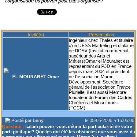
l'organisation du pouvoir peut elle s'organiser ?
Invité(s)
Présentation
Ingénieur chez Thalès et titulaire
d'un DESS Marketing et diplomé
de l'ICSV (Institut commercial
supérieur des Arts et
Métiers)Omar el Mourabet est
representant du PJD en France
depuis mars 2004 et président
EL MOURABET Omar
de l'association Maroc
Développement. Secrétaire
génaral de l'association France
Plurielle, il est aussi Membre
fondateur du Forum des Cadres
Chrétiens et Musulmans
(FCCM).
Posté par beny
le 05-05-2006 à 15:05:06
Question :
salam pouvez-vous définir la particularité de votre
parti politique? Quelles ont été les obstacles que vous avez du
surmonter pour être représenté au Maroc (vu le climat