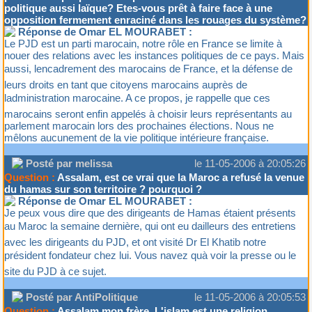
politique aussi laïque? Etes-vous prêt à faire face à une
opposition fermement enraciné dans les rouages du système?
Réponse de Omar EL MOURABET :
Le PJD est un parti marocain, notre rôle en France se limite à
nouer des relations avec les instances politiques de ce pays. Mais
aussi, lencadrement des marocains de France, et la défense de
leurs droits en tant que citoyens marocains auprès de
ladministration marocaine. A ce propos, je rappelle que ces
marocains seront enfin appelés à choisir leurs représentants au
parlement marocain lors des prochaines élections. Nous ne
mêlons aucunement de la vie politique intérieure française.
Posté par melissa
le 11-05-2006 à 20:05:26
Question :
Assalam, est ce vrai que la Maroc a refusé la venue
du hamas sur son territoire ? pourquoi ?
Réponse de Omar EL MOURABET :
Je peux vous dire que des dirigeants de Hamas étaient présents
au Maroc la semaine dernière, qui ont eu dailleurs des entretiens
avec les dirigeants du PJD, et ont visité Dr El Khatib notre
président fondateur chez lui. Vous navez quà voir la presse ou le
site du PJD à ce sujet.
Posté par AntiPolitique
le 11-05-2006 à 20:05:53
Question :
Assalam mon frère, L'islam est une religion