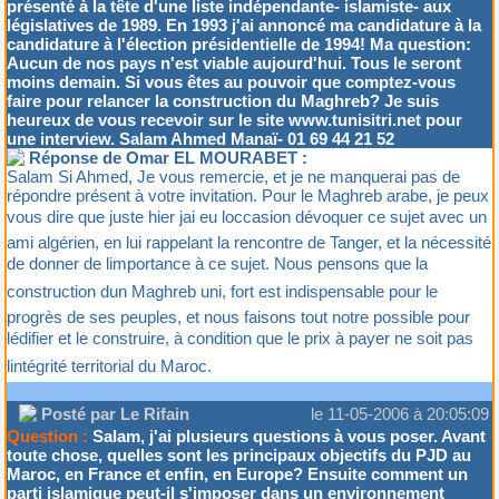
présenté à la tête d'une liste indépendante- islamiste- aux
législatives de 1989. En 1993 j'ai annoncé ma candidature à la
candidature à l'élection présidentielle de 1994! Ma question:
Aucun de nos pays n'est viable aujourd'hui. Tous le seront
moins demain. Si vous êtes au pouvoir que comptez-vous
faire pour relancer la construction du Maghreb? Je suis
heureux de vous recevoir sur le site www.tunisitri.net pour
une interview. Salam Ahmed Manaï- 01 69 44 21 52
Réponse de Omar EL MOURABET :
Salam Si Ahmed, Je vous remercie, et je ne manquerai pas de
répondre présent à votre invitation. Pour le Maghreb arabe, je peux
vous dire que juste hier jai eu loccasion dévoquer ce sujet avec un
ami algérien, en lui rappelant la rencontre de Tanger, et la nécessité
de donner de limportance à ce sujet. Nous pensons que la
construction dun Maghreb uni, fort est indispensable pour le
progrès de ses peuples, et nous faisons tout notre possible pour
lédifier et le construire, à condition que le prix à payer ne soit pas
lintégrité territorial du Maroc.
Posté par Le Rifain
le 11-05-2006 à 20:05:09
Question :
Salam, j'ai plusieurs questions à vous poser. Avant
toute chose, quelles sont les principaux objectifs du PJD au
Maroc, en France et enfin, en Europe? Ensuite comment un
parti islamique peut-il s'imposer dans un environnement