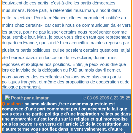
léquivalent de ces partis, c'est-à-dire les partis démocrates
musulmans. Notre parti, à référentiel musulman, sinscrit dans
cette trajectoire. Pour la méfiance, elle est normale et justifiée au
moins chez certains-, car cest à nous de communiquer, daller vers
les autres, pour ne pas laisser certains nous représenter comme
beau semble leur. Mais, je peux vous dire en tant que représentant
du parti en France, que jai été bien accueilli à maintes reprises par
plusieurs partis politiques, qui se posaient certains questions, et jai
été heureux davoir eu loccasion de les éclairer, donner mes
réponses et expliquer nos positions. Enfin, je peux vous dire que
lors de la visite de la délégation du PJD au mois davril dernier,
nous avons eu des excellentes réunions avec plusieurs partis
politiques français, et même des propositions de coopération et de
dialogue permanent.
Posté par alimatar
le 08-05-2006 à 23:05:25
Question :
salamo alaikom ,frere omar ma questoin est
composee d'une part commment peut on accepter le fait que
vous etes une partie politique d'une inspiration religeuse dans
une monarchie qu'est fondu sur le religieu et qui monopolise
tous les pouvoirs en vertu de l'article 19 de la constitution ,en
d'autre terme vous souflez dans le vent vainement, d'autre