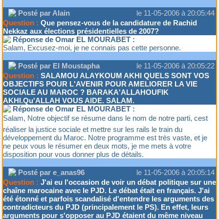
Posté par Alain
le 11-05-2006 à 20:05:44
Question :
Que pensez-vous de la candidature de Rachid
Nekkaz aux élections présidentielles de 2007?
Réponse de Omar EL MOURABET :
Salam, Excusez-moi, je ne connais pas cette personne.
Posté par El Moustapha
le 11-05-2006 à 20:05:22
Question :
SALAMOU ALAYKOUM AKHI QUELS SONT VOS
OBJECTIFS POUR L'AVENIR POUR AMELIORER LA VIE
SOCIALE AU MAROC ? BARAKA'ALLAHOUFIK
AKHI.Qu'ALLAH VOUS AIDE. SALAM.
Réponse de Omar EL MOURABET :
Salam, Notre objectif se résume dans le nom de notre parti, cest
réaliser la justice sociale et mettre sur les rails le train du
développement du Maroc. Notre programme est très vaste, et je
ne peux vous le résumer en deux mots, je me mets à votre
disposition pour vous donner plus de détails.
Posté par e_anas96
le 11-05-2006 à 20:05:14
Question :
J'ai eu l'occasion de voir un débat politique sur une
chaîne marocaine avec le PJD. Le débat était en français. J'ai
été étonné et parfois scandalisé d'entendre les arguments des
contradicteurs du PJD (principalement le PS). En effet, leurs
arguments pour s'opposer au PJD étaient du même niveau