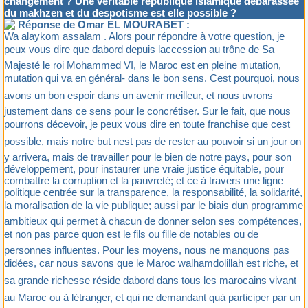
changement ? Une véritable république islamique débarassée
du makhzen et du despotisme est elle possible ?
Réponse de Omar EL MOURABET :
Wa alaykom assalam . Alors pour répondre à votre question, je
peux vous dire que dabord depuis laccession au trône de Sa
Majesté le roi Mohammed VI, le Maroc est en pleine mutation,
mutation qui va en général- dans le bon sens. Cest pourquoi, nous
avons un bon espoir dans un avenir meilleur, et nous uvrons
justement dans ce sens pour le concrétiser. Sur le fait, que nous
pourrons décevoir, je peux vous dire en toute franchise que cest
possible, mais notre but nest pas de rester au pouvoir si un jour on
y arrivera, mais de travailler pour le bien de notre pays, pour son
développement, pour instaurer une vraie justice équitable, pour
combattre la corruption et la pauvreté; et ce à travers une ligne
politique centrée sur la transparence, la responsabilité, la solidarité,
la moralisation de la vie publique; aussi par le biais dun programme
ambitieux qui permet à chacun de donner selon ses compétences,
et non pas parce quon est le fils ou fille de notables ou de
personnes influentes. Pour les moyens, nous ne manquons pas
didées, car nous savons que le Maroc walhamdolillah est riche, et
sa grande richesse réside dabord dans tous les marocains vivant
au Maroc ou à létranger, et qui ne demandant quà participer par un