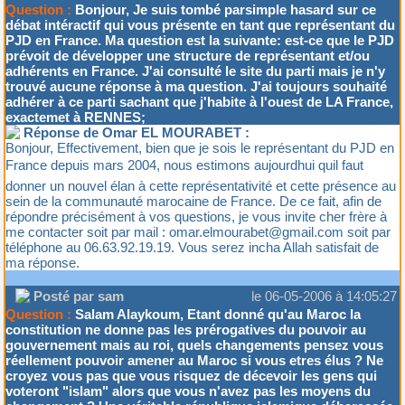
Question :
Bonjour, Je suis tombé parsimple hasard sur ce
débat intéractif qui vous présente en tant que représentant du
PJD en France. Ma question est la suivante: est-ce que le PJD
prévoit de développer une structure de représentant et/ou
adhérents en France. J'ai consulté le site du parti mais je n'y
trouvé aucune réponse à ma question. J'ai toujours souhaité
adhérer à ce parti sachant que j'habite à l'ouest de LA France,
exactemet à RENNES;
Réponse de Omar EL MOURABET :
Bonjour, Effectivement, bien que je sois le représentant du PJD en
France depuis mars 2004, nous estimons aujourdhui quil faut
donner un nouvel élan à cette représentativité et cette présence au
sein de la communauté marocaine de France. De ce fait, afin de
répondre précisément à vos questions, je vous invite cher frère à
me contacter soit par mail : omar.elmourabet@gmail.com soit par
téléphone au 06.63.92.19.19. Vous serez incha Allah satisfait de
ma réponse.
Posté par sam
le 06-05-2006 à 14:05:27
Question :
Salam Alaykoum, Etant donné qu'au Maroc la
constitution ne donne pas les prérogatives du pouvoir au
gouvernement mais au roi, quels changements pensez vous
réellement pouvoir amener au Maroc si vous etres élus ? Ne
croyez vous pas que vous risquez de décevoir les gens qui
voteront "islam" alors que vous n'avez pas les moyens du