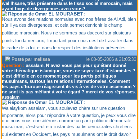
wal Ihsane, très présente dans le tissu social marocain, mais
ayant bcqs de divergences avec vous?
Réponse de Omar EL MOURABET :
Nous avons des relations normales avec nos frères de Al Adl, bien
sûr il ya des divergences, et cela permet denrichir le champ
politique marocain. Nous ne sommes pas daccord sur plusieurs
points fondamentaux, limportant pour nous cest de travailler dans
le cadre de la loi, et dans le respect des institutions présentes.
Posté par melissa
le 08-05-2006 à 21:05:30
Question :
assalam, N'avez vous pas peur qu'étant donné
votre thématique islamique, vous ne soyez taxé d'islamistes ?
c'est difficile en ce moment pour les partis politiques
musulmans, surtout les relations internationales. Comment
les pays d'Europe réagissent ils vis à vis de votre ascencion ?
ne sont ils pas méfiant à votre égard ? merci de vos réponses.
assalam
Réponse de Omar EL MOURABET :
Wa alaykom assalam, vous soulevez chère sur une question
importante, alors pour répondre à votre question, je peux vous dire
que nous nous considérons comme un parti politique démocrate
musulman, c'est-à-dire à linstar des partis démocrates chretiens
qui existent en Occident, les pays musulmans ont le droit davoir