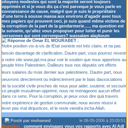
citoyens modestes qui sont la majorité seront toujours
opprimés et si je vous dis ça c'est parceque je vous parle en
connaissance de cause, malgré que je suis le propriétaire
d'une terre à sousse massa aux environs d'agadir avec tous
mes papiers qui prouvent ceci, je suis quand même victime de
la corruption de la part de la gendarmerie....., ma question est
la suivante, qu'allez vous propopser pour lutter et punir les
personnes qui sont corrompues? wassalam alaykoum
Réponse de Omar EL MOURABET :
Notre position vis-à-vis de lEtat sioniste est très claire, et na pas
besoin davantage de clarification. Dautre part, vous pourrez revenir
à notre site www.pjd.ma pour voir le soutien que nous apportons au
peuple frère Palestinien. Dailleurs tous nos députés ont offerts
leurs salaires du mois dernier aux palestiniens. Dautre part, nous
oeuvrons directement ou indirectement par le biais dassociations
de la société civile proches de nous pour aider, soutenir, et secourir
ce peuple musulman opprimé, nous ne ménageons aucun effort
dans ce sens. Pour la corruption, je peux vous dire quà travers
notre expérience de gestion communale, nous avons réussi à
lever pas mal dinjustices, et le reste viendra incha Allah.
Posté par mohamed
le 08-05-2006 à 20:05:51
Question :
comment envisagez vous vos rapports avec Al Adl