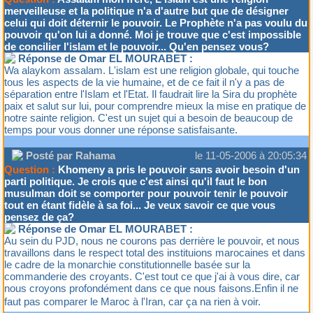
merveilleuse et la politique n'a d'autre but que de désigner
celui qui doit déternir le pouvoir. Le Prophète n'a pas voulu du
pouvoir qu'on lui a donné. Moi je trouve que c'est impossible
de concilier l'islam et le pouvoir... Qu'en pensez vous?
Réponse de Omar EL MOURABET :
Wa alaykom assalam. L'islam est une religion globale, qui touche
tous les aspects de la vie humaine, et de ce fait il n'y a pas de
séparation entre l'Islam et l'Etat. Il faudrait lire la Sira du prophète
paix et salut sur lui, pour comprendre mieux la mise en pratique de
notre sainte religion. C'est un sujet qui a besoin de beaucoup de
temps pour vous donner une réponse satisfaisante.
Posté par Rahama
le 11-05-2006 à 20:05:34
Question :
Khomeny a pris le pouvoir sans avoir besoin d'un
parti politique. Je crois que c'est ainsi qu'il faut le bon
musulman doit se comporter pour pouvoir tenir le pouvoir
tout en étant fidèle à sa foi... Je veux savoir ce que vous
pensez de ça?
Réponse de Omar EL MOURABET :
Au sein du PJD, nous ne courons pas derrière le pouvoir, et nous
travaillons dans le respect total des instituions marocaines et dans
le cadre de la monarchie constitutionnelle basée sur la
commanderie des croyants. C'est tout ce que j'ai à vous dire, car
nous croyons profondément dans ce que nous faisons.Enfin il ne
faut pas comparer le Maroc à l'Iran, car ça na rien à voir.