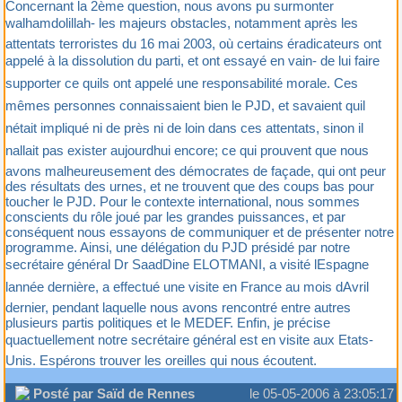
Concernant la 2ème question, nous avons pu surmonter
walhamdolillah- les majeurs obstacles, notamment après les
attentats terroristes du 16 mai 2003, où certains éradicateurs ont
appelé à la dissolution du parti, et ont essayé en vain- de lui faire
supporter ce quils ont appelé une responsabilité morale. Ces
mêmes personnes connaissaient bien le PJD, et savaient quil
nétait impliqué ni de près ni de loin dans ces attentats, sinon il
nallait pas exister aujourdhui encore; ce qui prouvent que nous
avons malheureusement des démocrates de façade, qui ont peur
des résultats des urnes, et ne trouvent que des coups bas pour
toucher le PJD. Pour le contexte international, nous sommes
conscients du rôle joué par les grandes puissances, et par
conséquent nous essayons de communiquer et de présenter notre
programme. Ainsi, une délégation du PJD présidé par notre
secrétaire général Dr SaadDine ELOTMANI, a visité lEspagne
lannée dernière, a effectué une visite en France au mois dAvril
dernier, pendant laquelle nous avons rencontré entre autres
plusieurs partis politiques et le MEDEF. Enfin, je précise
quactuellement notre secrétaire général est en visite aux Etats-
Unis. Espérons trouver les oreilles qui nous écoutent.
Posté par Saïd de Rennes
le 05-05-2006 à 23:05:17