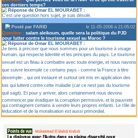
ces derniers temps?
Réponse de Omar EL MOURABET :
C'est une question hors sujet, je suis désolé.
Posté par FARID
le 11-05-2006 à 21:05:02
Question :
salam aleikoum, quelle sera la politique du PJD
pour lutter contre le tourisme sexuel au Maroc ?
Réponse de Omar EL MOURABET :
Je tiens à préciser que nous sommes pour un tourisme à visage
humain, qui respecte lidentité et les principes du pays. Le tourisme
sexuel est un fléau à combattre avec toute énergie, et nous navons
que suivre lexemple ce certains pays - comme la France à titre
dexemple- , qui ont instauré et surtout ont mis en application des
lois qui luttent contre cette maladie (car ce nest pas du tourisme
quil sagit). Et pour y arriver, alors certainement nous devons
commencer par éradiquer la corruption permissive, et la pauvreté
qui contraignent certains à vendre leurs propres enfants. Le rôle de
léducation et de la moralisation est aussi primordial.
Points de vue
-
Mohammed El Mahdi Krabch
Le dialogue avec l’Autre dans sa pleine diversité pour