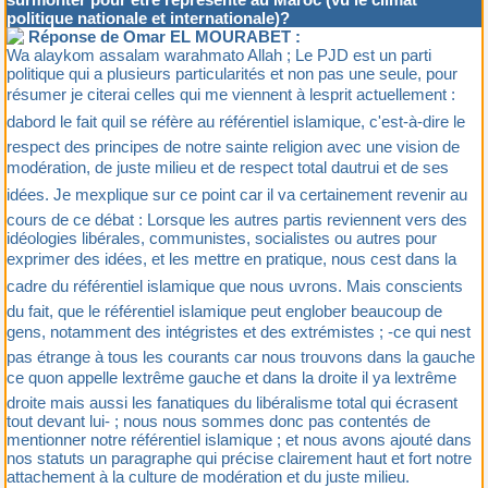
politique nationale et internationale)?
Réponse de Omar EL MOURABET :
Wa alaykom assalam warahmato Allah ; Le PJD est un parti
politique qui a plusieurs particularités et non pas une seule, pour
résumer je citerai celles qui me viennent à lesprit actuellement :
dabord le fait quil se réfère au référentiel islamique, c'est-à-dire le
respect des principes de notre sainte religion avec une vision de
modération, de juste milieu et de respect total dautrui et de ses
idées. Je mexplique sur ce point car il va certainement revenir au
cours de ce débat : Lorsque les autres partis reviennent vers des
idéologies libérales, communistes, socialistes ou autres pour
exprimer des idées, et les mettre en pratique, nous cest dans la
cadre du référentiel islamique que nous uvrons. Mais conscients
du fait, que le référentiel islamique peut englober beaucoup de
gens, notamment des intégristes et des extrémistes ; -ce qui nest
pas étrange à tous les courants car nous trouvons dans la gauche
ce quon appelle lextrême gauche et dans la droite il ya lextrême
droite mais aussi les fanatiques du libéralisme total qui écrasent
tout devant lui- ; nous nous sommes donc pas contentés de
mentionner notre référentiel islamique ; et nous avons ajouté dans
nos statuts un paragraphe qui précise clairement haut et fort notre
attachement à la culture de modération et du juste milieu.