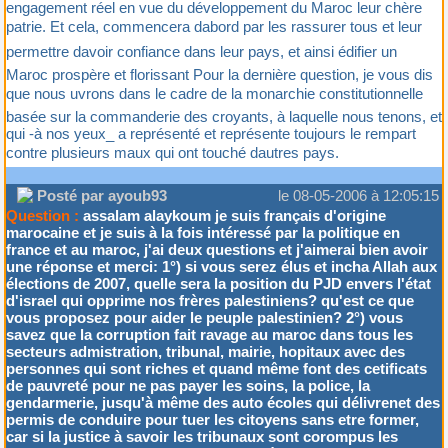
engagement réel en vue du développement du Maroc leur chère
patrie. Et cela, commencera dabord par les rassurer tous et leur
permettre davoir confiance dans leur pays, et ainsi édifier un
Maroc prospère et florissant Pour la dernière question, je vous dis
que nous uvrons dans le cadre de la monarchie constitutionnelle
basée sur la commanderie des croyants, à laquelle nous tenons, et
qui -à nos yeux_ a représenté et représente toujours le rempart
contre plusieurs maux qui ont touché dautres pays.
Posté par ayoub93
le 08-05-2006 à 12:05:15
Question :
assalam alaykoum je suis français d'origine
marocaine et je suis à la fois intéressé par la politique en
france et au maroc, j'ai deux questions et j'aimerai bien avoir
une réponse et merci: 1°) si vous serez élus et incha Allah aux
élections de 2007, quelle sera la position du PJD envers l'état
d'israel qui opprime nos frères palestiniens? qu'est ce que
vous proposez pour aider le peuple palestinien? 2°) vous
savez que la corruption fait ravage au maroc dans tous les
secteurs admistration, tribunal, mairie, hopitaux avec des
personnes qui sont riches et quand même font des cetificats
de pauvreté pour ne pas payer les soins, la police, la
gendarmerie, jusqu'à même des auto écoles qui délivrenet des
permis de conduire pour tuer les citoyens sans etre former,
car si la justice à savoir les tribunaux sont corompus les