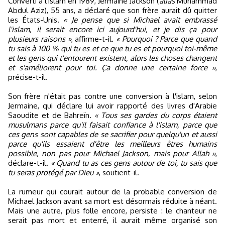
Converti à l'islam en 1989, Jermaine Jackson (
alias
Muhammad
Abdul Aziz), 55 ans, a déclaré que son frère aurait dû quitter
les États-Unis.
« Je pense que si Michael avait embrassé
l'islam, il serait encore ici aujourd'hui, et je dis ça pour
plusieurs raisons »
, affirme-t-il.
« Pourquoi ? Parce que quand
tu sais à 100 % qui tu es et ce que tu es et pourquoi toi-même
et les gens qui t'entourent existent, alors les choses changent
et s'améliorent pour toi. Ça donne une certaine force »
,
précise-t-il.
Son frère n'était pas contre une conversion à l'islam, selon
Jermaine, qui déclare lui avoir rapporté des livres d'Arabie
Saoudite et de Bahreïn.
« Tous ses gardes du corps étaient
musulmans parce qu'il faisait confiance à l'islam, parce que
ces gens sont capables de se sacrifier pour quelqu'un et aussi
parce qu'ils essaient d'être les meilleurs êtres humains
possible, non pas pour Michael Jackson, mais pour Allah »
,
déclare-t-il.
« Quand tu as ces gens autour de toi, tu sais que
tu seras protégé par Dieu »
, soutient-il.
La rumeur qui courait autour de la probable conversion de
Michael Jackson avant sa mort est désormais réduite à néant.
Mais une autre, plus folle encore, persiste : le chanteur ne
serait pas mort et enterré, il aurait même organisé son