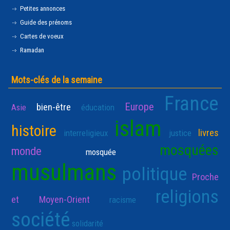
Petites annonces
Guide des prénoms
Cartes de voeux
Ramadan
Mots-clés de la semaine
France
Europe
bien-être
Asie
éducation
islam
histoire
livres
interreligieux
justice
mosquées
monde
mosquée
musulmans
politique
Proche
religions
et Moyen-Orient
racisme
société
solidarité