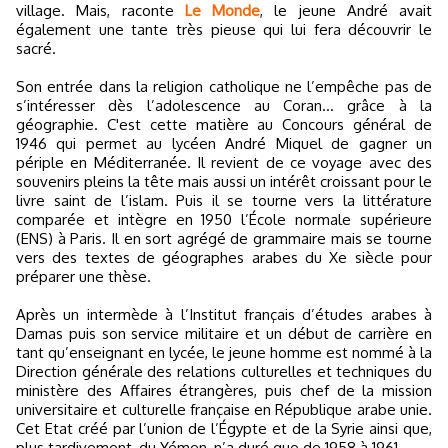
village. Mais, raconte
Le Monde
, le jeune André avait
également une tante très pieuse qui lui fera découvrir le
sacré.
Son entrée dans la religion catholique ne l’empêche pas de
s’intéresser dès l’adolescence au Coran… grâce à la
géographie. C'est cette matière au Concours général de
1946 qui permet au lycéen André Miquel de gagner un
périple en Méditerranée. Il revient de ce voyage avec des
souvenirs pleins la tête mais aussi un intérêt croissant pour le
livre saint de l’islam. Puis il se tourne vers la littérature
comparée et intègre en 1950 l’École normale supérieure
(ENS) à Paris. Il en sort agrégé de grammaire mais se tourne
vers des textes de géographes arabes du Xe siècle pour
préparer une thèse.
Après un intermède à l’Institut français d’études arabes à
Damas puis son service militaire et un début de carrière en
tant qu’enseignant en lycée, le jeune homme est nommé à la
Direction générale des relations culturelles et techniques du
ministère des Affaires étrangères, puis chef de la mission
universitaire et culturelle française en République arabe unie.
Cet Etat créé par l’union de l’Égypte et de la Syrie ainsi que,
plus tardivement, du Yémen, n’a duré que de 1958 à 1961.