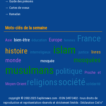
Guide des prénoms
Cartes de voeux
Ramadan
Mots-clés de la semaine
France
Europe
bien-être
Asie
éducation
femmes
islam
histoire
livres
interreligieux
justice
mosquées
monde
mosquée
musulmans
politique
Proche et
société
religions
Moyen-Orient
solidarité
copyright © 2002-2025 Saphirnews.com - ISSN 2497-3432 - tous droits de
reproduction et représentation réservés et strictement limités - Déclaration Cnil n°