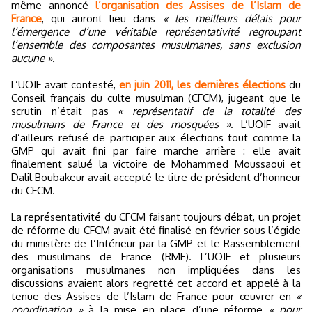
même annoncé
l’organisation des Assises de l’Islam de
France
, qui auront lieu dans
« les meilleurs délais pour
l’émergence d’une véritable représentativité regroupant
l’ensemble des composantes musulmanes, sans exclusion
aucune ».
L’UOIF avait contesté,
en juin 2011, les dernières élections
du
Conseil français du culte musulman (CFCM), jugeant que le
scrutin n’était pas
« représentatif de la totalité des
musulmans de France et des mosquées »
. L’UOIF avait
d’ailleurs refusé de participer aux élections tout comme la
GMP qui avait fini par faire marche arrière : elle avait
finalement salué la victoire de Mohammed Moussaoui et
Dalil Boubakeur avait accepté le titre de président d’honneur
du CFCM.
La représentativité du CFCM faisant toujours débat, un projet
de réforme du CFCM avait été finalisé en février sous l’égide
du ministère de l’Intérieur par la GMP et le Rassemblement
des musulmans de France (RMF). L’UOIF et plusieurs
organisations musulmanes non impliquées dans les
discussions avaient alors regretté cet accord et appelé à la
tenue des Assises de l’Islam de France pour œuvrer en
«
coordination »
à la mise en place d’une réforme
« pour