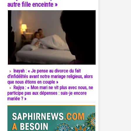
autre fille enceinte »
Inayah : « Je pense au divorce du fait
d’infidélités avant notre mariage religieux, alors
que nous étions en couple »
Rajiya : « Mon mari ne vit plus avec nous, ne
participe pas aux dépenses : suis-je encore
mariée ? »