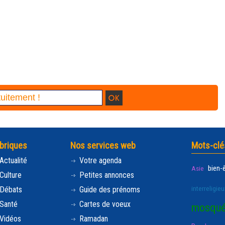
briques
Nos services web
Mots-clé
Actualité
Votre agenda
bien-
Asie
Culture
Petites annonces
interreligieu
Débats
Guide des prénoms
Santé
Cartes de voeux
mosqu
Vidéos
Ramadan