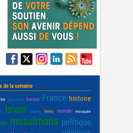
s de la semaine
France
histoire
Europe
être
éducation
islam
monde
livres
x
justice
mosquée
musulmans
politique
ées
religions