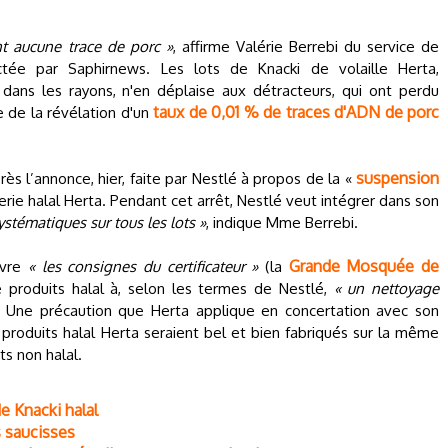
nt aucune trace de porc »
, affirme Valérie Berrebi du service de
tée par Saphirnews. Les lots de Knacki de volaille Herta,
 dans les rayons, n'en déplaise aux détracteurs, qui ont perdu
taux de 0,01 % de traces d'ADN de porc
e de la révélation d'un
suspension
rès l’annonce, hier, faite par Nestlé à propos de la «
rie halal Herta. Pendant cet arrêt, Nestlé veut intégrer dans son
ystématiques sur tous les lots »
, indique Mme Berrebi.
Grande Mosquée de
ivre
« les consignes du certificateur »
(la
e produits halal à, selon les termes de Nestlé,
« un nettoyage
. Une précaution que Herta applique en concertation avec son
s produits halal Herta seraient bel et bien fabriqués sur la même
ts non halal.
e Knacki halal
s saucisses