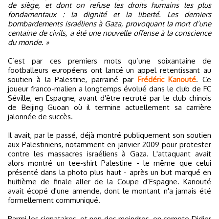
de siège, et dont on refuse les droits humains les plus
fondamentaux : la dignité et la liberté. Les derniers
bombardements israéliens à Gaza, provoquant la mort d’une
centaine de civils, a été une nouvelle offense à la conscience
du monde. »
C’est par ces premiers mots qu’une soixantaine de
footballeurs européens ont lancé un appel retentissant au
soutien à la Palestine, parrainé par
Frédéric Kanouté
. Ce
joueur franco-malien a longtemps évolué dans le club de FC
Séville, en Espagne, avant d'être recruté par le club chinois
de Beijing Guoan où il termine actuellement sa carrière
jalonnée de succès.
Il avait, par le passé, déjà montré publiquement son soutien
aux Palestiniens, notamment en janvier 2009 pour protester
contre les massacres israéliens à Gaza. L'attaquant avait
alors montré un tee-shirt Palestine - le même que celui
présenté dans la photo plus haut - après un but marqué en
huitième de finale aller de la Coupe d’Espagne. Kanouté
avait écopé d'une amende, dont le montant n'a jamais été
formellement communiqué.
Parmi les signataires, et non des moindres, on compte Didier