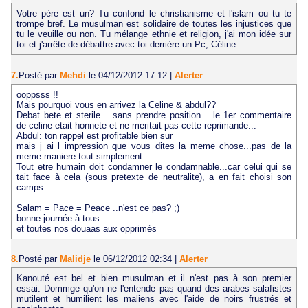
Votre père est un? Tu confond le christianisme et l'islam ou tu te
trompe bref. Le musulman est solidaire de toutes les injustices que
tu le veuille ou non. Tu mélange ethnie et religion, j'ai mon idée sur
toi et j'arrête de débattre avec toi derrière un Pc, Céline.
7.
Posté par
Mehdi
le 04/12/2012 17:12
|
Alerter
ooppsss !!
Mais pourquoi vous en arrivez la Celine & abdul??
Debat bete et sterile... sans prendre position... le 1er commentaire
de celine etait honnete et ne meritait pas cette reprimande...
Abdul: ton rappel est profitable bien sur
mais j ai l impression que vous dites la meme chose...pas de la
meme maniere tout simplement
Tout etre humain doit condamner le condamnable...car celui qui se
tait face à cela (sous pretexte de neutralite), a en fait choisi son
camps...
Salam = Pace = Peace ..n'est ce pas? ;)
bonne journée à tous
et toutes nos douaas aux opprimés
8.
Posté par
Malidje
le 06/12/2012 02:34
|
Alerter
Kanouté est bel et bien musulman et il n'est pas à son premier
essai. Dommge qu'on ne l'entende pas quand des arabes salafistes
mutilent et humilient les maliens avec l'aide de noirs frustrés et