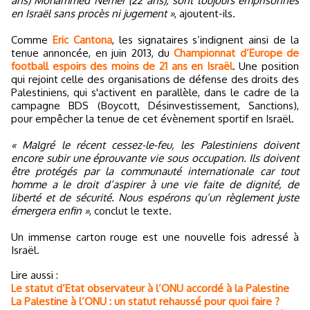
ans) Mohammed Nemer (22 ans), sont toujours emprisonnés
en Israël sans procès ni jugement »
, ajoutent-ils.
Comme
Eric Cantona
, les signataires s’indignent ainsi de la
tenue annoncée, en juin 2013, du
Championnat d’Europe de
football espoirs des moins de 21 ans en Israël
. Une position
qui rejoint celle des organisations de défense des droits des
Palestiniens, qui s'activent en parallèle, dans le cadre de la
campagne BDS (Boycott, Désinvestissement, Sanctions),
pour empêcher la tenue de cet évènement sportif en Israël.
« Malgré le récent cessez-le-feu, les Palestiniens doivent
encore subir une éprouvante vie sous occupation. Ils doivent
être protégés par la communauté internationale car tout
homme a le droit d’aspirer à une vie faite de dignité, de
liberté et de sécurité. Nous espérons qu’un règlement juste
émergera enfin »
, conclut le texte.
Un immense carton rouge est une nouvelle fois adressé à
Israël.
Lire aussi :
Le statut d’Etat observateur à l’ONU accordé à la Palestine
La Palestine à l’ONU : un statut rehaussé pour quoi faire ?