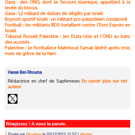
Gaza : des ONG, dont le Secours islamique, appellent à la
levée du blocus
Gaza : 1,2 milliard de dollars de dégâts par Israël
Boycott sportif Israël : un militant pro-palestinien condamné
Football : les militants BDS bataillent contre l’Euro Espoirs en
Israël
Tribunal Russell Palestine : les Etats-Unis et l’ONU au banc
des accusés
Palestine : le footballeur Mahmoud Sarsak libéré après trois
mois de grève de la faim
Hanan Ben Rhouma
Rédactrice en chef de Saphirnews
En savoir plus sur cet
auteur
Réagissez ! A vous la parole.
1.
Posté par
Djceline
le 02/12/2012 11:57
|
Alerter