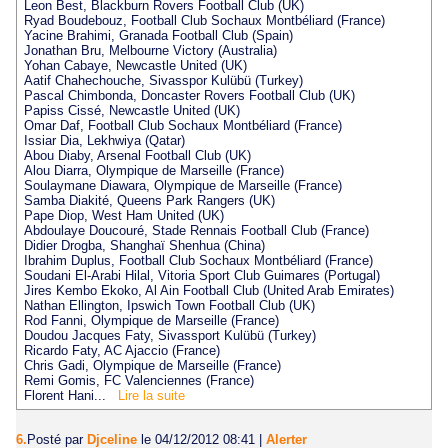
Leon Best, Blackburn Rovers Football Club (UK)
Ryad Boudebouz, Football Club Sochaux Montbéliard (France)
Yacine Brahimi, Granada Football Club (Spain)
Jonathan Bru, Melbourne Victory (Australia)
Yohan Cabaye, Newcastle United (UK)
Aatif Chahechouche, Sivasspor Kulübü (Turkey)
Pascal Chimbonda, Doncaster Rovers Football Club (UK)
Papiss Cissé, Newcastle United (UK)
Omar Daf, Football Club Sochaux Montbéliard (France)
Issiar Dia, Lekhwiya (Qatar)
Abou Diaby, Arsenal Football Club (UK)
Alou Diarra, Olympique de Marseille (France)
Soulaymane Diawara, Olympique de Marseille (France)
Samba Diakité, Queens Park Rangers (UK)
Pape Diop, West Ham United (UK)
Abdoulaye Doucouré, Stade Rennais Football Club (France)
Didier Drogba, Shanghaï Shenhua (China)
Ibrahim Duplus, Football Club Sochaux Montbéliard (France)
Soudani El-Arabi Hilal, Vitoria Sport Club Guimares (Portugal)
Jires Kembo Ekoko, Al Ain Football Club (United Arab Emirates)
Nathan Ellington, Ipswich Town Football Club (UK)
Rod Fanni, Olympique de Marseille (France)
Doudou Jacques Faty, Sivassport Kulübü (Turkey)
Ricardo Faty, AC Ajaccio (France)
Chris Gadi, Olympique de Marseille (France)
Remi Gomis, FC Valenciennes (France)
Florent Hani...
Lire la suite
6.
Posté par
Djceline
le 04/12/2012 08:41
|
Alerter