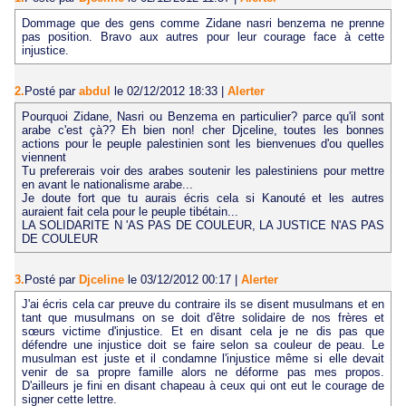
Dommage que des gens comme Zidane nasri benzema ne prenne
pas position. Bravo aux autres pour leur courage face à cette
injustice.
2.
Posté par
abdul
le 02/12/2012 18:33
|
Alerter
Pourquoi Zidane, Nasri ou Benzema en particulier? parce qu'il sont
arabe c'est çà?? Eh bien non! cher Djceline, toutes les bonnes
actions pour le peuple palestinien sont les bienvenues d'ou quelles
viennent
Tu prefererais voir des arabes soutenir les palestiniens pour mettre
en avant le nationalisme arabe...
Je doute fort que tu aurais écris cela si Kanouté et les autres
auraient fait cela pour le peuple tibétain...
LA SOLIDARITE N 'AS PAS DE COULEUR, LA JUSTICE N'AS PAS
DE COULEUR
3.
Posté par
Djceline
le 03/12/2012 00:17
|
Alerter
J'ai écris cela car preuve du contraire ils se disent musulmans et en
tant que musulmans on se doit d'être solidaire de nos frères et
sœurs victime d'injustice. Et en disant cela je ne dis pas que
défendre une injustice doit se faire selon sa couleur de peau. Le
musulman est juste et il condamne l'injustice même si elle devait
venir de sa propre famille alors ne déforme pas mes propos.
D'ailleurs je fini en disant chapeau à ceux qui ont eut le courage de
signer cette lettre.