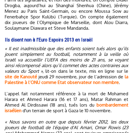
Drogba, aujourd’hui au Shanghaï Shenhua (Chine), Jérémy
Menez au Paris Saint-Germain, ou encore Moussa Sow au
Fenerbahçe Spor Kulübü (Turquie). On compte également
dix joueurs de l’Olympique de Marseille, dont Alou Diarra,
Soulaymane Diawara et Steve Mandanda.
Ils disent non à l'Euro Espoirs 2013 en Israël
« Il est inadmissible que des enfants soient tués alors qu’ils
jouent simplement au football, notamment à la veille où
Israël va accueillir l’UEFA des moins de 21 ans, se voyant
ainsi récompensé alors qu’il commet des actes contraires aux
valeurs du Sport »
, lit-on dans le texte, mis en ligne sur le
site de Kanouté
jeudi 29 novembre, jour de l’admission de
la
Palestine à l’ONU comme Etat observateur non membre
.
L’appel fait notamment référence à la mort de Mohamed
Harara et Ahmed Harara (16 et 17 ans), Matar Rahman et
Ahmed Al Dirdissawi (18 ans), tués lors du
bombardement
israélien
d'un terrain de sport à Gaza le 10 novembre.
« Nous savons en outre que depuis février 2012, les deux
joueurs de football de l'équipe d'Al Amari, Omar Rowis (23