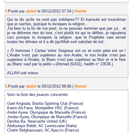
4.
Posté par
abdul
le 03/12/2012 07:54
|
Alerter
Qui te dis qu'ils ne sont pas solidaires?? Et kanouté est musulman
que je saches, puisque tu évoques la religion...
J'ai bien lu la fin de ton post, tu ne pouvais terminer que par ça... et
je ne déforme rien du tout, c'est plutôt toi qui te défiles, je rajouterai
ceci puisque tu évoques la religion, que le Prophète saw aimait
toutes les éthnies et il a dit (qu'Allah soit satisfait de lui) :
« Ô hommes ! Certes Votre Seigneur est un et votre père est un !
L’Arabe n’est pas supérieur au non Arabe, le non Arabe n’est pas
supérieur à l'Arabe, le Blanc n’est pas supérieur au Noir et ni le Noir
au Blanc sauf par la piété ».(Ahmad (5/411), hadith n° 23536.)
ALLAH sait mieux
5.
Posté par
abdul
le 03/12/2012 08:06
|
Alerter
Voici la liste des joueurs concernés
Gael Angoula, Bastia Sporting Club (France)
Karim Ait-Fana, Montpellier HSC (France)
André Ayew, Olympique de Marseille (France)
Jordan Ayew, Olympique de Marseille (France)
Demba Ba, Newcastle United (UK)
Abdoulaye Baldé, AC Lumezzane (Italia)
Chahir Belghazouani, AC Ajaccio (France)