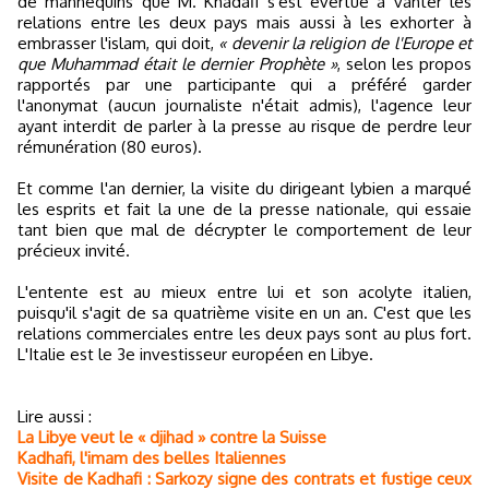
de mannequins que M. Khadafi s'est évertué à vanter les
relations entre les deux pays mais aussi à les exhorter à
embrasser l'islam, qui doit,
« devenir la religion de l'Europe et
que Muhammad était le dernier Prophète »
, selon les propos
rapportés par une participante qui a préféré garder
l'anonymat (aucun journaliste n'était admis), l'agence leur
ayant interdit de parler à la presse au risque de perdre leur
rémunération (80 euros).
Et comme l'an dernier, la visite du dirigeant lybien a marqué
les esprits et fait la une de la presse nationale, qui essaie
tant bien que mal de décrypter le comportement de leur
précieux invité.
L'entente est au mieux entre lui et son acolyte italien,
puisqu'il s'agit de sa quatrième visite en un an. C'est que les
relations commerciales entre les deux pays sont au plus fort.
L'Italie est le 3e investisseur européen en Libye.
Lire aussi :
La Libye veut le « djihad » contre la Suisse
Kadhafi, l'imam des belles Italiennes
Visite de Kadhafi : Sarkozy signe des contrats et fustige ceux