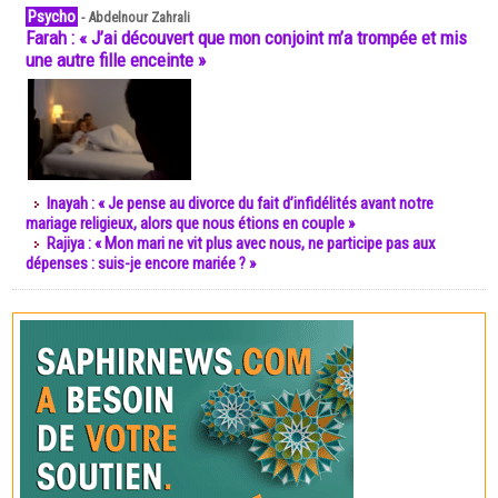
Psycho
-
Abdelnour Zahrali
Farah : « J’ai découvert que mon conjoint m’a trompée et mis
une autre fille enceinte »
Inayah : « Je pense au divorce du fait d’infidélités avant notre
mariage religieux, alors que nous étions en couple »
Rajiya : « Mon mari ne vit plus avec nous, ne participe pas aux
dépenses : suis-je encore mariée ? »