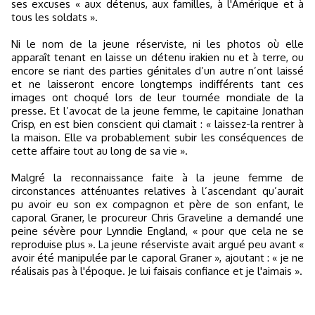
ses excuses « aux détenus, aux familles, à l'Amérique et à
tous les soldats ».
Ni le nom de la jeune réserviste, ni les photos où elle
apparaît tenant en laisse un détenu irakien nu et à terre, ou
encore se riant des parties génitales d’un autre n’ont laissé
et ne laisseront encore longtemps indifférents tant ces
images ont choqué lors de leur tournée mondiale de la
presse. Et l’avocat de la jeune femme, le capitaine Jonathan
Crisp, en est bien conscient qui clamait : « laissez-la rentrer à
la maison. Elle va probablement subir les conséquences de
cette affaire tout au long de sa vie ».
Malgré la reconnaissance faite à la jeune femme de
circonstances atténuantes relatives à l’ascendant qu’aurait
pu avoir eu son ex compagnon et père de son enfant, le
caporal Graner, le procureur Chris Graveline a demandé une
peine sévère pour Lynndie England, « pour que cela ne se
reproduise plus ». La jeune réserviste avait argué peu avant «
avoir été manipulée par le caporal Graner », ajoutant : « je ne
réalisais pas à l'époque. Je lui faisais confiance et je l'aimais ».