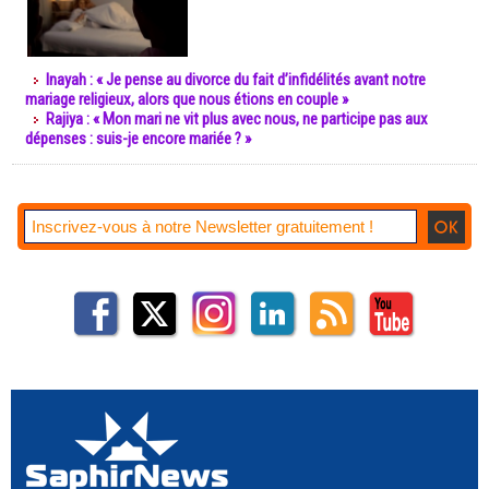
Inayah : « Je pense au divorce du fait d’infidélités avant notre
mariage religieux, alors que nous étions en couple »
Rajiya : « Mon mari ne vit plus avec nous, ne participe pas aux
dépenses : suis-je encore mariée ? »