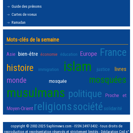
Guide des prénoms
Cartes de voeux
Ramadan
Mots-clés de la semaine
France
Europe
bien-être
Asie
économie
éducation
islam
histoire
livres
justice
immigration
mosquées
monde
mosquée
musulmans
politique
Proche et
religions
société
Moyen-Orient
solidarité
copyright © 2002-2025 Saphirnews.com - ISSN 2497-3432 - tous droits de
reproduction et représentation réservés et strictement limités - Déclaration Cnil n°