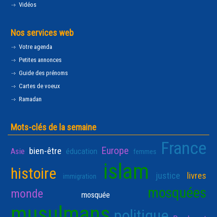
Vidéos
Nos services web
Votre agenda
Petites annonces
Guide des prénoms
Cartes de voeux
Ramadan
Mots-clés de la semaine
France
Europe
bien-être
Asie
éducation
femmes
islam
histoire
justice
livres
immigration
mosquées
monde
mosquée
musulmans
politique