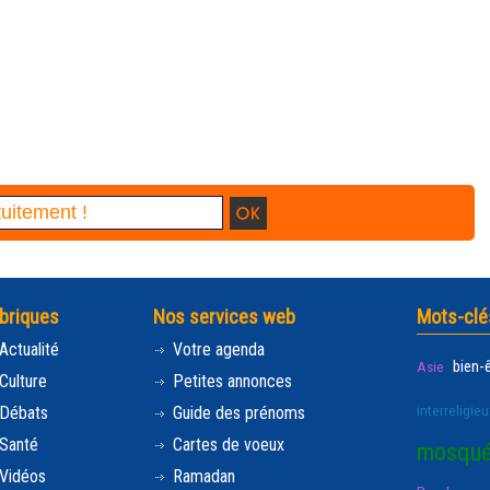
briques
Nos services web
Mots-clé
Actualité
Votre agenda
bien-
Asie
Culture
Petites annonces
interreligieu
Débats
Guide des prénoms
Santé
Cartes de voeux
mosqu
Vidéos
Ramadan