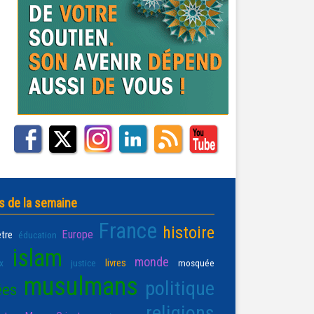
s de la semaine
France
histoire
Europe
être
éducation
islam
monde
livres
x
justice
mosquée
musulmans
politique
ées
religions