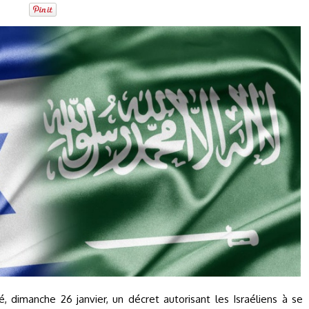
né, dimanche 26 janvier, un décret autorisant les Israéliens à se