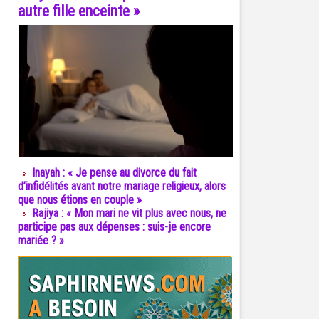
autre fille enceinte »
Inayah : « Je pense au divorce du fait
d’infidélités avant notre mariage religieux, alors
que nous étions en couple »
Rajiya : « Mon mari ne vit plus avec nous, ne
participe pas aux dépenses : suis-je encore
mariée ? »